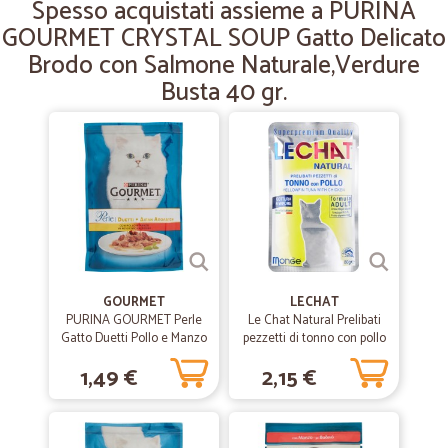
Spesso acquistati assieme a PURINA
—
Andrea B.
09/04/2019
GOURMET CRYSTAL SOUP Gatto Delicato
Grazie
Brodo con Salmone Naturale,Verdure
Tutto perfetto grazie
Busta 40 gr.
GOURMET
LECHAT
PURINA GOURMET Perle
Le Chat Natural Prelibati
Gatto Duetti Pollo e Manzo
pezzetti di tonno con pollo
Busta 85 gr.
80 gr.
1,49 €
2,15 €