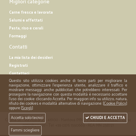
Migliori categorie
Carne fresca e lavorata
Salumi e affettati
Pasta, riso e cerali
Formaggi
Contatti
La mia lista dei desideri
Registrati
Contattaci
Questo sito utilizza cookies anche di terze parti per migliorare la
navigazione, ottimizzare l'esperienza utente, analizzare il traffico e
mostrare messaggi anche pubblicitari che potrebbero interessati. Per
proseguire la navigazione con questa modalità è necessario accettare
l'uso dei cookie cliccando Accetta. Per maggiori info su utilizzo, natura,
rifiuto dei cookies e modalità alternative di navigazione: [
Cookie Policy
]
oppure [
Scegli
]
Accetta solo tecnici
CHIUDI E ACCETTA
Cicalia srl - via Acerbi 35 - 46100 - Mantova (MN) - P.iva 02508120207 - C.Fisc
02508120207 - Tel. +39 0376 1590669 - REA: MN 258721
Fammi sciegliere