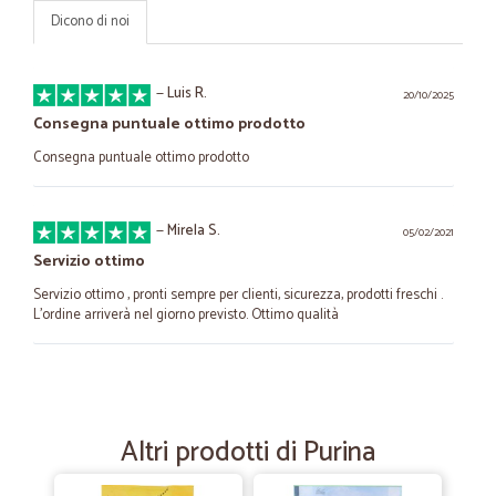
Dicono di noi
—
Luis R.
20/10/2025
Consegna puntuale ottimo prodotto
Consegna puntuale ottimo prodotto
—
Mirela S.
05/02/2021
Servizio ottimo
Servizio ottimo , pronti sempre per clienti, sicurezza, prodotti freschi .
L’ordine arriverà nel giorno previsto. Ottimo qualità
—
Virginia P.
04/09/2020
gli autisti sono molto disponibili e…
Altri prodotti di Purina
gli autisti sono molto disponibili e gentili avete un po' i prezzi alti e
manca il pesce fresco . grazie mille per il sevizio che svolgete saluti
Virginia Peccolo