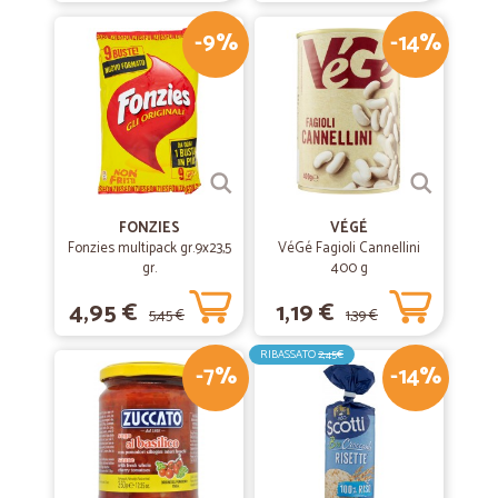
-9%
-14%
FONZIES
VÉGÉ
Fonzies multipack gr.9x23,5
VéGé Fagioli Cannellini
gr.
400 g
4,95 €
1,19 €
5,45 €
1,39 €
RIBASSATO
2,45€
-7%
-14%