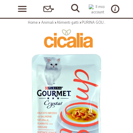
Home
Animali
Alimenti gatti
PURINA GOURMET CRYSTAL SOUP Gatto Delicato Brodo con Salmone Naturale,Verdure Busta 40 gr.