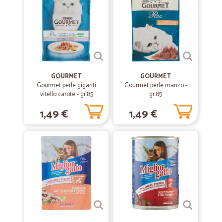
GOURMET
GOURMET
Gourmet perle giganti
Gourmet perle manzo -
vitello carote - gr.85
gr.85
1,49 €
1,49 €