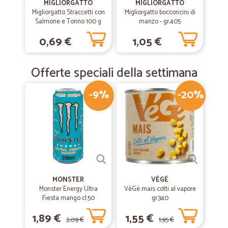
MIGLIORGATTO
MIGLIORGATTO
Migliorgatto Straccetti con
Migliorgatto bocconcini di
Salmone e Tonno 100 g
manzo - gr.405
0,69 €
1,05 €
Offerte speciali della settimana
-9%
-20%
MONSTER
VÉGÉ
Monster Energy Ultra
VèGè mais cotti al vapore
Fiesta mango cl.50
gr.340
1,89 €
1,55 €
2,09 €
1,95 €