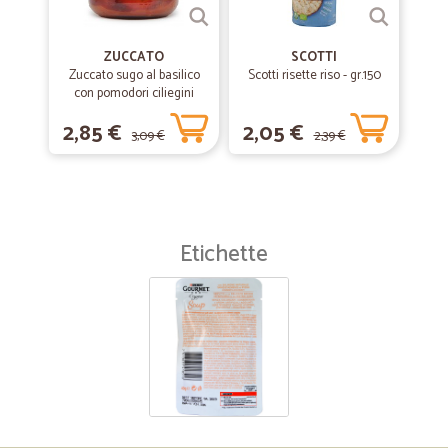
ZUCCATO
SCOTTI
Zuccato sugo al basilico
Scotti risette riso - gr.150
con pomodori ciliegini
interi freschi gr.370
2,85 €
2,05 €
3,09 €
2,39 €
Etichette