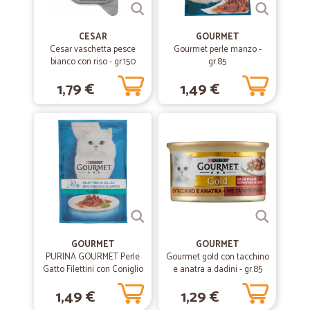
CESAR
GOURMET
Cesar vaschetta pesce
Gourmet perle manzo -
bianco con riso - gr.150
gr.85
1,79 €
1,49 €
GOURMET
GOURMET
PURINA GOURMET Perle
Gourmet gold con tacchino
Gatto Filettini con Coniglio
e anatra a dadini - gr.85
Busta 85g
1,49 €
1,29 €