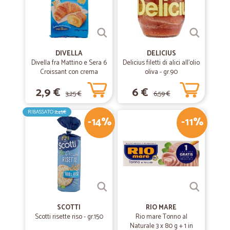
DIVELLA
DELICIUS
Divella fra Mattino e Sera 6
Delicius filetti di alici all'olio
Croissant con crema
oliva - gr.90
pasticcera 270 gr.
2,9 €
6 €
3,25 €
6,59 €
RIBASSATO
2,45€
-14%
-11%
SCOTTI
RIO MARE
Scotti risette riso - gr.150
Rio mare Tonno al
Naturale 3 x 80 g + 1 in