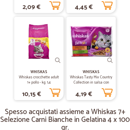
salsa 6 x 50 g
Grazie
2,09 €
4,45 €
—
Anna A.
22/04/2020
il top!
velocissimi nella spedizione,imballati in modo perfetto e
gentilissimi,stra consigliato!
—
Stefano B.
05/04/2020
Vasta scelta di prodotti
WHISKAS
WHISKAS
Whiskas crocchette adult
Whiskas Tasty Mix Country
Vasta scelta di prodotti, i freschi sono di ottima qualità, velocità di
1+ pollo - kg. 1,4
Collection in salsa con
spedizione
agnello pollo e carote, con
10,15 €
4,19 €
manzo e pollame 4x85g
—
Arturo C.
09/10/2019
Spesso acquistati assieme a Whiskas 7+
ottimo prodotto
Selezione Carni Bianche in Gelatina 4 x 100
ottimo prodotto, velocità nella spediazione
gr.