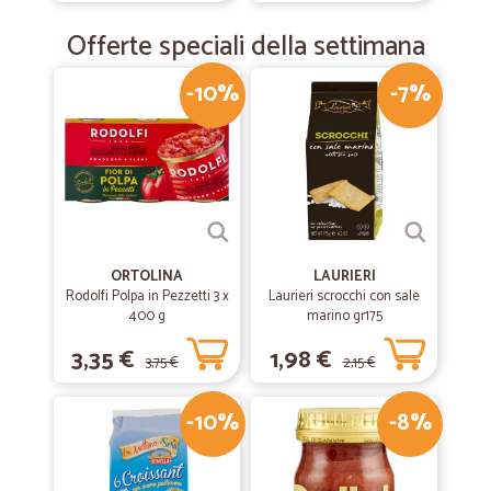
Offerte speciali della settimana
-10%
-7%
ORTOLINA
LAURIERI
Rodolfi Polpa in Pezzetti 3 x
Laurieri scrocchi con sale
400 g
marino gr175
3,35 €
1,98 €
3,75 €
2,15 €
-10%
-8%