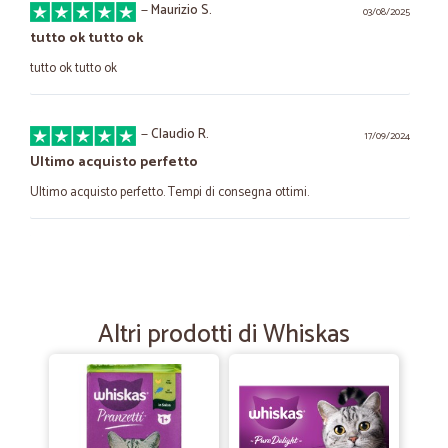
—
Maurizio S.
03/08/2025
tutto ok tutto ok
tutto ok tutto ok
—
Claudio R.
17/09/2024
Ultimo acquisto perfetto
Ultimo acquisto perfetto. Tempi di consegna ottimi.
—
Francesco G.
26/06/2023
Ottima qualità e ottimo servizio
Prodotti di qualità e ottimo servizio
Altri prodotti di Whiskas
—
Fabrizio D.
31/05/2023
Prezzi interessanti e spedizioni veloci
Prezzi interessanti e soprattutto spedizioni velocissime.