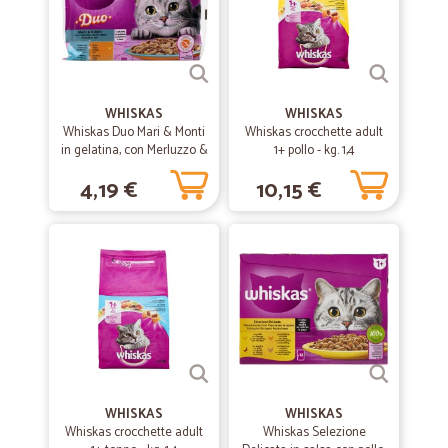
Prodotti di qualità a prezzi onesti. Spesso ci sono prodotti in offerta.
Spedizione veloce e consegna al piano con piccolo supplemento.
Consiglio a tutti
—
Claudio T.
WHISKAS
WHISKAS
19/12/2020
Whiskas Duo Mari & Monti
Whiskas crocchette adult
Servizio impeccabile
in gelatina, con Merluzzo &
1+ pollo - kg. 1,4
Pollo, con Salmone &
Servizio impeccabile
4,19 €
10,15 €
Tacchino 4 x 85 g
—
Mariagrazia D.
11/12/2020
Servizio veloce ed imballaggio…
Servizio veloce ed imballaggio impeccabile. Vasta gamma di prodotti
introvabili altrove.Altamente consigliato!
—
.
19/07/2020
Prova anche tu
WHISKAS
WHISKAS
Whiskas crocchette adult
Whiskas Selezione
Sono ormai molti mesi che mi rivolgo a cicalia per le mie spese. Il