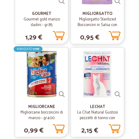
GOURMET
MIGLIORGATTO
Gourmet gold manzo
Migliorgatto Sterilized
dadini - gr.85
Bocconcini in Salsa con
Agnello e Verdure 85 gr.
1,29 €
0,95 €
RIBASSATO
1,05€
MIGLIORCANE
LECHAT
Migliorcane bocconcini di
Le Chat Natural Gustosi
manzo - gr.400
pezzetti di tonno con
gamberetti 80 gr.
0,99 €
2,15 €