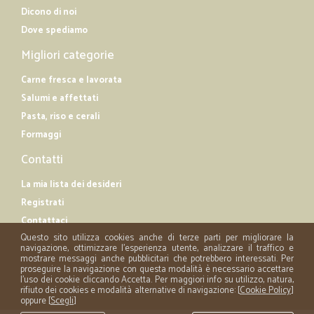
Dicono di noi
Dove spediamo
Migliori categorie
Carne fresca e lavorata
Salumi e affettati
Pasta, riso e cerali
Formaggi
Contatti
La mia lista dei desideri
Registrati
Contattaci
Questo sito utilizza cookies anche di terze parti per migliorare la
navigazione, ottimizzare l'esperienza utente, analizzare il traffico e
mostrare messaggi anche pubblicitari che potrebbero interessati. Per
proseguire la navigazione con questa modalità è necessario accettare
l'uso dei cookie cliccando Accetta. Per maggiori info su utilizzo, natura,
rifiuto dei cookies e modalità alternative di navigazione: [
Cookie Policy
]
oppure [
Scegli
]