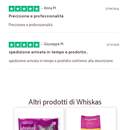
—
Anna M.
27/09/2024
Precisione e professionalità
Precisione e professionalità
—
Giuseppe M.
21/12/2023
spedizione arrivata in tempo e prodotto…
spedizione arrivata in tempo e prodotto conforme alla descrizione
—
Gianmarco D.
13/12/2021
Prezzi buoni spedizioni veloci.
Prezzi buoni spedizioni veloci.
Altri prodotti di Whiskas
—
Giuseppe N.
17/05/2021
Prodotti di qualità a prezzi onesti