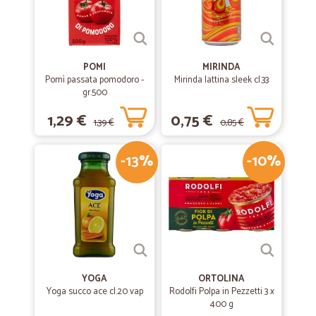
POMI
MIRINDA
Pomì passata pomodoro -
Mirinda lattina sleek cl.33
gr.500
1,29 €
0,75 €
1,39 €
0,85 €
-13%
-10%
YOGA
ORTOLINA
Yoga succo ace cl.20 vap
Rodolfi Polpa in Pezzetti 3 x
400 g