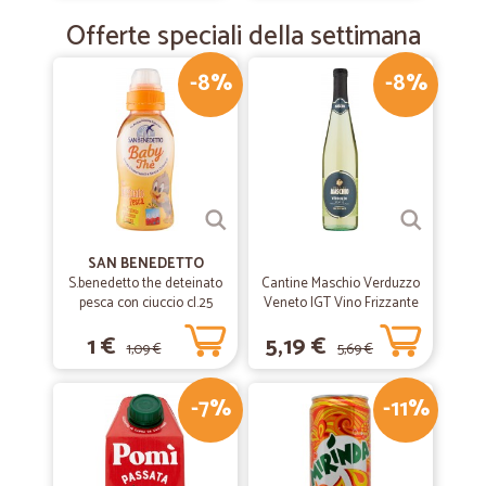
Offerte speciali della settimana
-8%
-8%
SAN BENEDETTO
S.benedetto the deteinato
Cantine Maschio Verduzzo
pesca con ciuccio cl.25
Veneto IGT Vino Frizzante
75 cl.
1 €
5,19 €
1,09 €
5,69 €
-7%
-11%