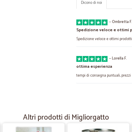
Dicono di noi
—
Ombretta F
Spedizione veloce e ottimi 
Spedizione veloce e ottimi prodotti
—
Lorella F.
ottima esperienza
tempi di consegna puntuali, prezzi 
—
Angela O.
Efficienza e cortesia
Consegna super rapida,merce inte
Altri prodotti di Migliorgatto
—
Fausto B.