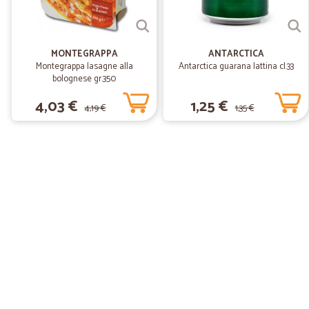
MONTEGRAPPA
ANTARCTICA
Montegrappa lasagne alla
Antarctica guarana lattina cl.33
bolognese gr.350
4,03 €
1,25 €
4,19 €
1,35 €