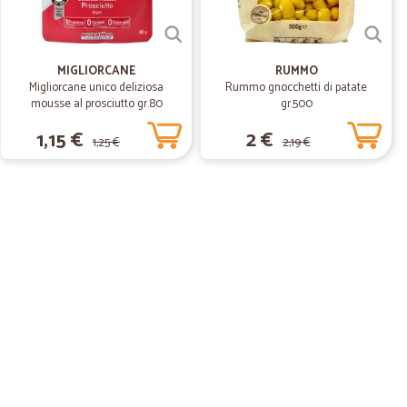
MIGLIORCANE
RUMMO
Migliorcane unico deliziosa
Rummo gnocchetti di patate
mousse al prosciutto gr.80
gr.500
1,15 €
2 €
1,25 €
2,19 €