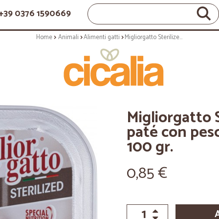
+39 0376 1590669
Home
Animali
Alimenti gatti
Migliorgatto Sterilized Prelibato paté con pesce azzurro e gamberetti 100 gr.
Migliorgatto S
paté con pes
100 gr.
0,85 €