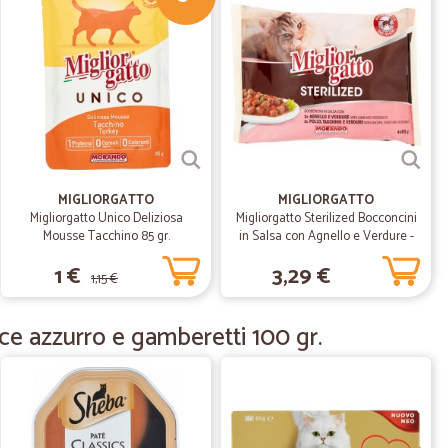
24/06/2022
onsegna trovo prodotti che non trovo nella mia città. Lo
30/11/2021
MIGLIORGATTO
MIGLIORGATTO
Migliorgatto Unico Deliziosa
Migliorgatto Sterilized Bocconcini
Mousse Tacchino 85 gr.
in Salsa con Agnello e Verdure -
Pollo, Tacchino e Verdure 4x85gr.
18/10/2021
1 €
3,29 €
1,15 €
i prodotti sono ben imballati e posti in scatoloni molto
ce azzurro e gamberetti 100 gr.
 quello che non sempre tutti i prodotti ordinati risultano
iene sempre fatto il rimborso degli articoli non inviati.
23/06/2021