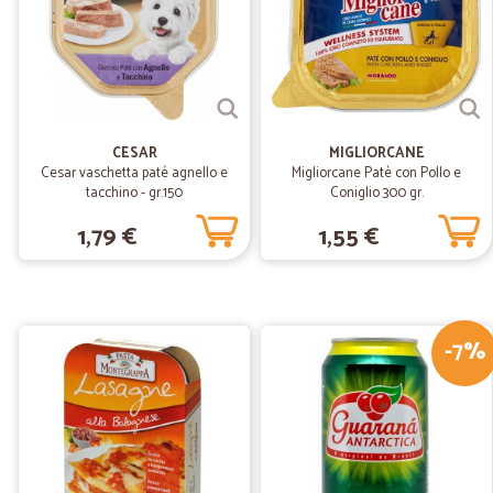
CESAR
MIGLIORCANE
Cesar vaschetta paté agnello e
Migliorcane Patè con Pollo e
tacchino - gr.150
Coniglio 300 gr.
1,79 €
1,55 €
-7%