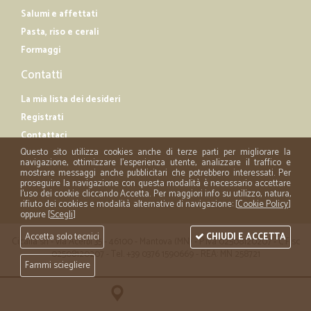
Salumi e affettati
Pasta, riso e cerali
Formaggi
Contatti
La mia lista dei desideri
Registrati
Contattaci
Questo sito utilizza cookies anche di terze parti per migliorare la
navigazione, ottimizzare l'esperienza utente, analizzare il traffico e
mostrare messaggi anche pubblicitari che potrebbero interessati. Per
proseguire la navigazione con questa modalità è necessario accettare
l'uso dei cookie cliccando Accetta. Per maggiori info su utilizzo, natura,
rifiuto dei cookies e modalità alternative di navigazione: [
Cookie Policy
]
oppure [
Scegli
]
Accetta solo tecnici
CHIUDI E ACCETTA
Cicalia srl - via Acerbi 35 - 46100 - Mantova (MN) - P.iva 02508120207 - C.Fisc
02508120207 - Tel. +39 0376 1590669 - REA: MN 258721
Fammi sciegliere