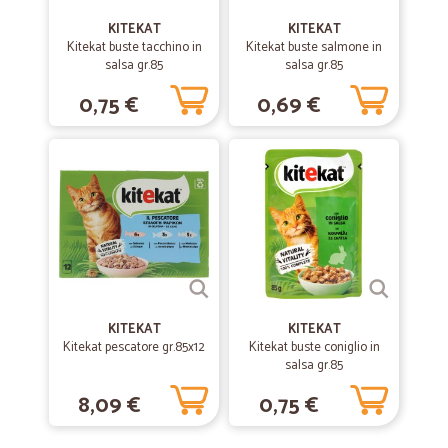
KITEKAT
—
Silvia Z.
KITEKAT
05/11/2020
Kitekat buste tacchino in
Kitekat buste salmone in
Perfetto
salsa gr.85
salsa gr.85
Perfetto esperienza molto positiva
0,75 €
0,69 €
—
Claudia P.
19/02/2020
Ottimo in tutto
Ottimo in tutto. Lo consiglio.
—
Attilio carmelo S.
11/09/2019
unico servizio in tutta Italia nel…
KITEKAT
KITEKAT
unico servizio in tutta Italia nel settore supermercarto
Kitekat pescatore gr.85x12
Kitekat buste coniglio in
salsa gr.85
8,09 €
0,75 €
—
Ermanno M.
20/08/2019
ottima e rapidissima