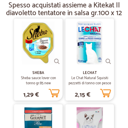
Spesso acquistati assieme a Kitekat Il
ottima e rapidissima
diavoletto tentatore in salsa gr.100 x 12
SHEBA
LECHAT
Sheba sauce lover con
Le Chat Natural Squisiti
tonno gr.85 new
pezzetti di tonno con pesce
bianco 80 gr.
1,29 €
2,15 €