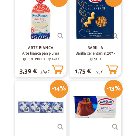
ARTE BIANCA
BARILLA
Arte bianca pan piuma
Barilla cellentani n.297 -
grano tenero - gr.400
gr.500
3,39 €
1,75 €
3,89 €
1,95 €
-14%
-13%