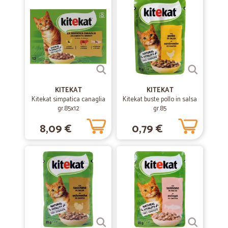
—
Desirè G.
11/10/2021
Ottimo servizio
Ottimo servizio
—
Patrizia G.
20/12/2020
Servizio molto comodo
KITEKAT
KITEKAT
Kitekat simpatica canaglia
Kitekat buste pollo in salsa
Sono soddisfatta e lo ritengo veramente comodo per chi , come me, è
gr.85x12
gr.85
costretto in casa. Arriva tutto dentro a degli scatoloni e viaggia con
mezzi refrigerati. Merce ottima. Ovviamente il giorno previsto per la
8,09 €
0,79 €
consegna bisogna passarlo in casa
—
Francesco B.
16/12/2020
LA MIA VALUTAZIONE E' 5 IL MASSIMO…
LA MIA VALUTAZIONE E' 5 IL MASSIMO SEMPRE PUNTUALI SEMPRE
CONSERVATA BENE REFRIGERATA E SOPRATUTTO MERCE
ITALIANA