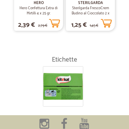
HERO
STERILGARDA
Hero Confettura Extra di
Sterilgarda FrescoCrem
Mirtilli 4 x 25 gr.
Budino al Cioccolato 2 x
100 gr.
2,39 €
1,25 €
2,79 €
1,45 €
Etichette