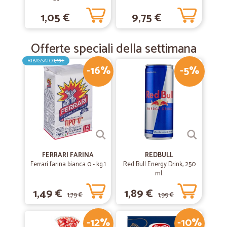
gr.405
Salmone, Platessa, Tonno
1,05 €
9,75 €
e Pesce bianco Busta 8x85
gr.
Offerte speciali della settimana
RIBASSATO
1,99€
-16%
-5%
FERRARI FARINA
REDBULL
Ferrari farina bianca 0 - kg.1
Red Bull Energy Drink, 250
ml.
1,49 €
1,89 €
1,79 €
1,99 €
-12%
-10%