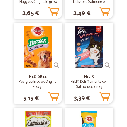
Nuggets Cinghiale gr.90
Delizioso Salmone e
Stuzzicante Formaggio 60
2,65 €
2,49 €
gr.
PEDIGREE
FELIX
Pedigree Biscrok Original
FELIX Deli Moments con
500 gr.
Salmone 4 x 10 g
5,15 €
3,39 €