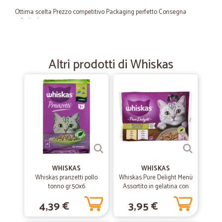
Ottima scelta Prezzo competitivo Packaging perfetto Consegna
velocissima
—
Andrea B.
28/11/2022
Altri prodotti di Whiskas
Ottimo Servizio
Ottimo Servizio, Prodotto buonissimo e arrivato nei tempi prestabili. il
catalogo offre un'ampia scelta. Unico consiglio mettere "etichetta
fragile" per i corrieri.
—
Valerio D.
13/07/2022
Esperienza positiva da ripetere
Esperienza positiva. Consegna veloce proprio per Andare a cercare il
WHISKAS
WHISKAS
pelo nell uovo consiglio un imballo leggermente più accurato.
Whiskas pranzetti pollo
Whiskas Pure Delight Menù
tonno gr.50x6
Assortito in gelatina con
pollo, con salmone 4 x 85 g
4,39 €
3,95 €
—
Silvia R.
05/01/2022
Servizio efficiente e molto veloce