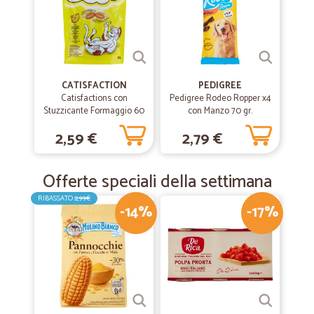
CATISFACTION
PEDIGREE
Catisfactions con
Pedigree Rodeo Ropper x4
Stuzzicante Formaggio 60
con Manzo 70 gr.
gr.
2,59 €
2,79 €
Offerte speciali della settimana
RIBASSATO
2,99€
-14%
-17%