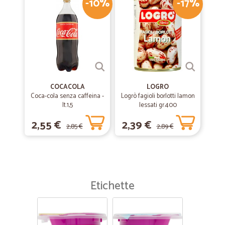
-10%
-17%
COCACOLA
LOGRO
Coca-cola senza caffeina -
Logrò fagioli borlotti lamon
lt.1,5
lessati gr.400
2,55 €
2,39 €
2,85 €
2,89 €
Etichette