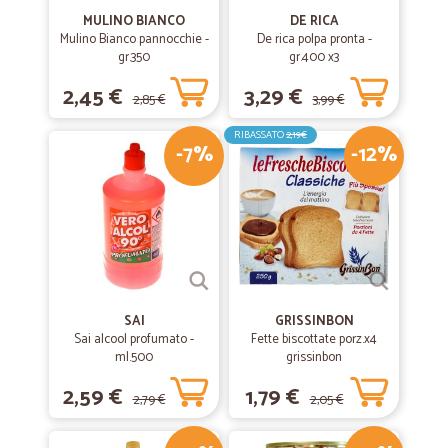
MULINO BIANCO
DE RICA
Mulino Bianco pannocchie -
De rica polpa pronta -
gr.350
gr.400 x3
2,45 €
3,29 €
2,85 €
3,99 €
RIBASSATO
2,19€
-7%
-12%
SAI
GRISSINBON
Sai alcool profumato -
Fette biscottate porz.x4
ml.500
grissinbon
2,59 €
1,79 €
2,79 €
2,05 €