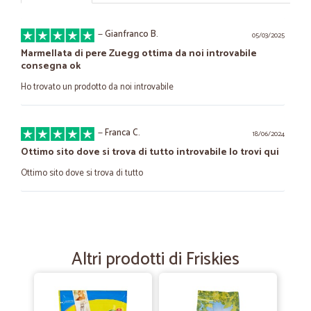
—
Gianfranco B.
05/03/2025
Marmellata di pere Zuegg ottima da noi introvabile
consegna ok
Ho trovato un prodotto da noi introvabile
—
Franca C.
18/06/2024
Ottimo sito dove si trova di tutto introvabile lo trovi qui
Ottimo sito dove si trova di tutto
—
Luca F.
18/12/2020
bene
Altri prodotti di Friskies
bene , il personale di magazzino un pò + attento. Consiglio
—
Danila D.
11/10/2020