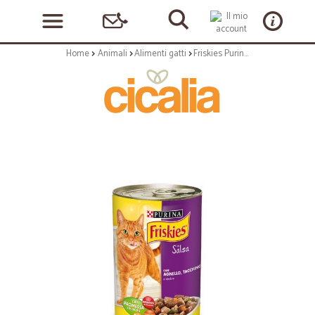
Home
Animali
Alimenti gatti
Friskies Purina bocconcini all'agnello, tacchino e verdure - gr.400