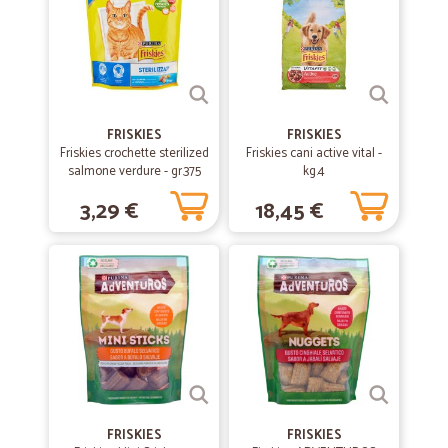
Prodotti buoni e freschi
Prodotti buoni e freschi. Imballi perfetti, consegna nei tempi previsti.
Lo consiglio
—
Maurizio F.
FRISKIES
FRISKIES
30/06/2020
Friskies crochette sterilized
Friskies cani active vital -
Ottimo
salmone verdure - gr.375
kg.4
Ottimo soddisfatto
3,29 €
18,45 €
—
Chiara M.
26/06/2020
Tranne 1 prodotto arrivato danneggiato…
Tranne 1 prodotto arrivato danneggiato il resto ero perfetto
—
Maddalena S.
09/06/2020
Veloci precisi ...
FRISKIES
FRISKIES
Veloci precisi ...