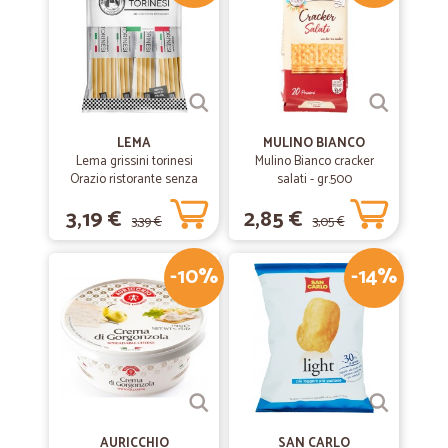
LEMA
MULINO BIANCO
Lema grissini torinesi
Mulino Bianco cracker
Orazio ristorante senza
salati - gr.500
olio di palma x30 gr.450
3,19 €
2,85 €
3,39 €
3,05 €
-10%
-14%
AURICCHIO
SAN CARLO