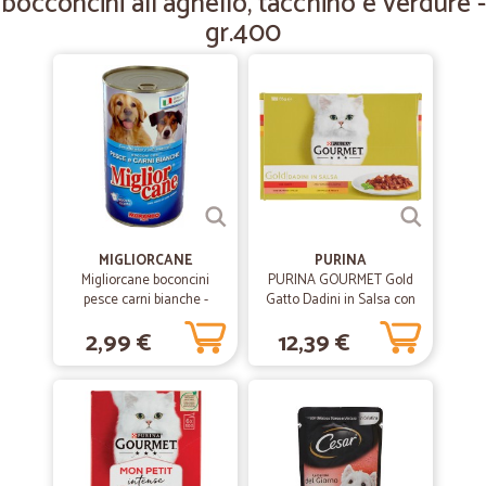
bocconcini all'agnello, tacchino e verdure -
di utilizzare ancora questo servizio, soprattutto se troverò anche
gr.400
alcuni prodotti per il bucato che generalmente utilizzo ma che ancora
non ho trovato sul sito.
MIGLIORCANE
PURINA
Migliorcane boconcini
PURINA GOURMET Gold
pesce carni bianche -
Gatto Dadini in Salsa con
kg.1,25
Manzo, Salmone, Anatra,
2,99 €
12,39 €
Pollo Lattina 12x85 gr.