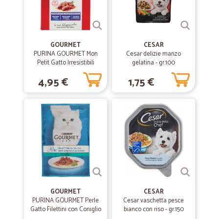
GOURMET
CESAR
PURINA GOURMET Mon
Cesar delizie manzo
Petit Gatto Irresistibili
gelatina - gr.100
Ricette con Pesce (Tonno,
4,95 €
1,75 €
Salmone, Trota) Busta
6x50 gr.
GOURMET
CESAR
PURINA GOURMET Perle
Cesar vaschetta pesce
Gatto Filettini con Coniglio
bianco con riso - gr.150
Busta 85g