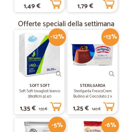
1,49 €
1,79 €
Offerte speciali della settimana
-12%
-13%
SOFT SOFT
STERILGARDA
Soft Soft tovaglioli bianco
Sterilgarda FrescoCrem
38x38cm pz.40
Budino al Cioccolato 2 x
100 gr.
1,35 €
1,25 €
1,55 €
1,45 €
-5%
-6%