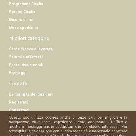
Programma Cicalia
Perché Cicalia
Dicono di noi
Dove spediamo
Migliori categorie
Carne fresca e lavorata
Salumi e affettati
Pasta, riso e cerali
Formaggi
Contatti
La mia lista dei desideri
Registrati
Contattaci
Questo sito utilizza cookies anche di terze parti per migliorare la
navigazione, ottimizzare l'esperienza utente, analizzare il traffico e
mostrare messaggi anche pubblicitari che potrebbero interessati. Per
proseguire la navigazione con questa modalità è necessario accettare
l'uso dei cookie cliccando Accetta. Per maggiori info su utilizzo, natura,