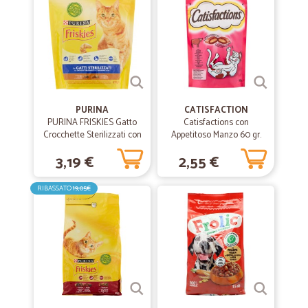
PURINA
CATISFACTION
PURINA FRISKIES Gatto
Catisfactions con
Crocchette Sterilizzati con
Appetitoso Manzo 60 gr.
Tacchino e con Verdure 375
3,19 €
2,55 €
gr.
RIBASSATO
19,05€