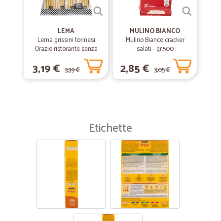
LEMA
MULINO BIANCO
Lema grissini torinesi
Mulino Bianco cracker
Orazio ristorante senza
salati - gr.500
olio di palma x30 gr.450
3,19 €
2,85 €
3,39 €
3,05 €
Etichette