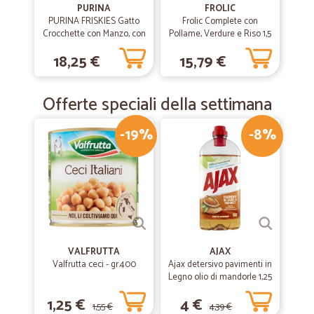
PURINA
FROLIC
PURINA FRISKIES Gatto
Frolic Complete con
Crocchette con Manzo, con
Pollame, Verdure e Riso 1,5
Pollo e con Verdure 4 kg.
kg
18,25 €
15,79 €
Offerte speciali della settimana
-19%
-8%
VALFRUTTA
AJAX
Valfrutta ceci - gr.400
Ajax detersivo pavimenti in
Legno olio di mandorle 1,25
L
1,25 €
4 €
1,55 €
4,39 €