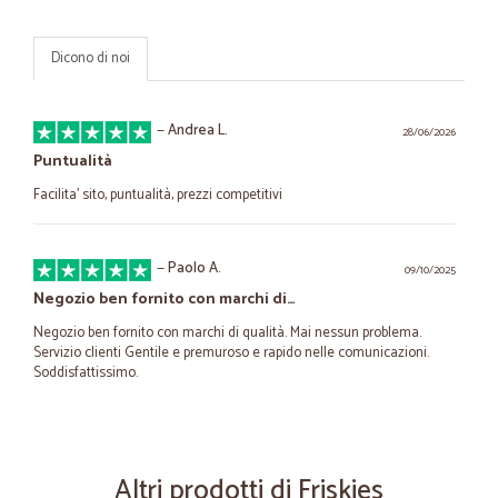
Dicono di noi
—
Andrea L.
28/06/2026
Puntualità
Facilita’ sito, puntualità, prezzi competitivi
—
Paolo A.
09/10/2025
Negozio ben fornito con marchi di…
Negozio ben fornito con marchi di qualità. Mai nessun problema.
Servizio clienti Gentile e premuroso e rapido nelle comunicazioni.
Soddisfattissimo.
—
Anna F.
18/08/2025
Scelgo Cicalia perché mi raggiunge in…
Altri prodotti di Friskies