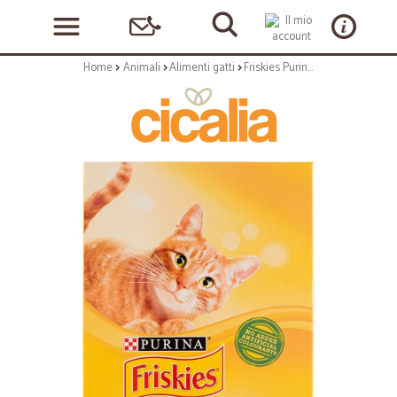
Home
Animali
Alimenti gatti
Friskies Purina gatto crocchette adult con pollo, tacchino e olive scatola gr.400