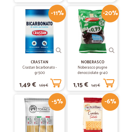
-11%
-20%
CRASTAN
NOBERASCO
Crastan bicarbonato -
Noberasco prugne
gr.500
denocciolate gr.40
1,49 €
1,15 €
1,69 €
1,45 €
-5%
-6%