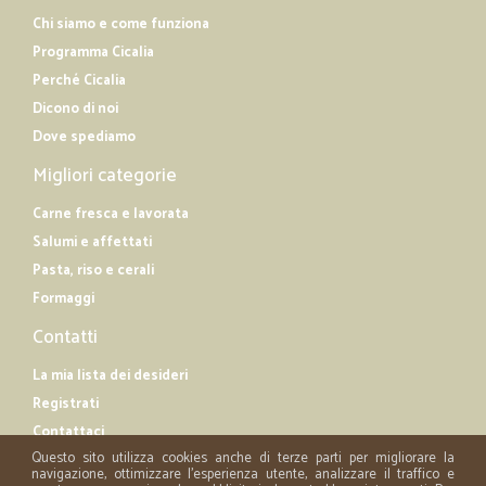
Chi siamo e come funziona
Programma Cicalia
Perché Cicalia
Dicono di noi
Dove spediamo
Migliori categorie
Carne fresca e lavorata
Salumi e affettati
Pasta, riso e cerali
Formaggi
Contatti
La mia lista dei desideri
Registrati
Contattaci
Questo sito utilizza cookies anche di terze parti per migliorare la
navigazione, ottimizzare l'esperienza utente, analizzare il traffico e