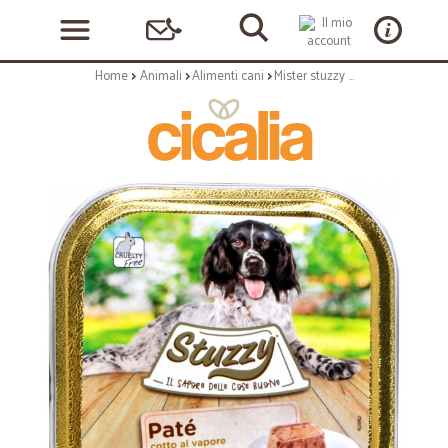
Home
Animali
Alimenti cani
Mister stuzzy dog vascghetta salmone gr.150