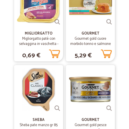
MIGLIORGATTO
GOURMET
Migliorgatto patè con
Gourmet gold cuore
selvaggina in vaschetta -
morbido tonno e salmone
gr.100
gr.85x4
0,69 €
5,29 €
SHEBA
GOURMET
Sheba pate manzo gr 85
Gourmet gold pesce