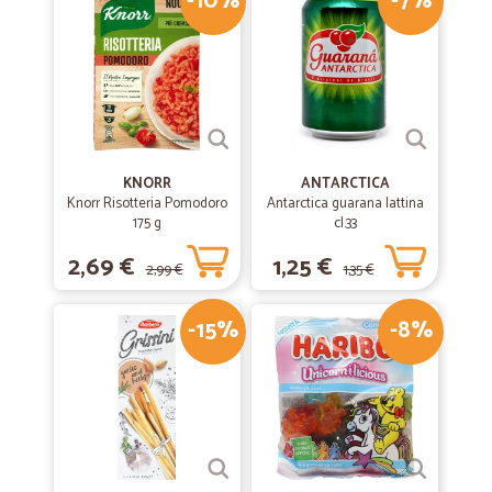
-10%
-7%
KNORR
ANTARCTICA
Knorr Risotteria Pomodoro
Antarctica guarana lattina
175 g
cl.33
2,69 €
1,25 €
2,99 €
1,35 €
-15%
-8%