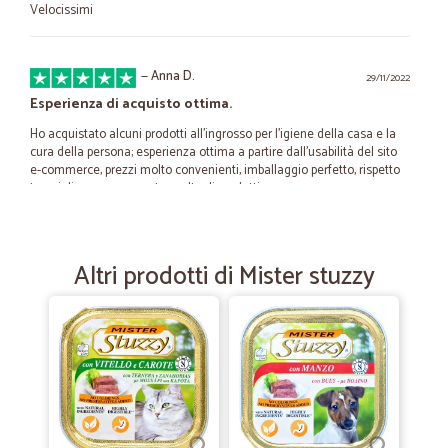
Velocissimi
—
Anna D.
29/11/2022
Esperienza di acquisto ottima.
Ho acquistato alcuni prodotti all'ingrosso per l'igiene della casa e la
cura della persona; esperienza ottima a partire dall'usabilità del sito
e-commerce, prezzi molto convenienti, imballaggio perfetto, rispetto
tempi di consegna, vasta scelta di prodotti.
—
Rachele C.
08/07/2020
Altri prodotti di Mister stuzzy
Spesa rapida
Mi sono affidata a Cicalia che si trova a Mantova perché ho visto,sul
sito,avere su più di una cosa,prezzi più bassi rispetto a tanti negozi di
Milano. La consegna è arrivata il giorno dopo L ordine, molto puntuali
e cortesi quando ho chiamato per un piccolo problema riguardante il
pagamento. Rachele