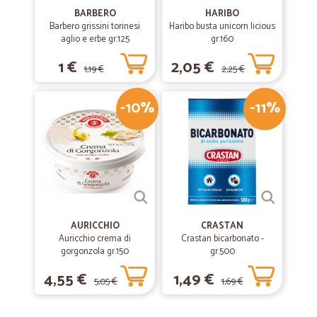
BARBERO
HARIBO
Barbero grissini torinesi
Haribo busta unicorn licious
aglio e erbe gr.125
gr.160
1 €
2,05 €
1,19 €
2,25 €
-10%
-11%
AURICCHIO
CRASTAN
Auricchio crema di
Crastan bicarbonato -
gorgonzola gr.150
gr.500
4,55 €
1,49 €
5,05 €
1,69 €