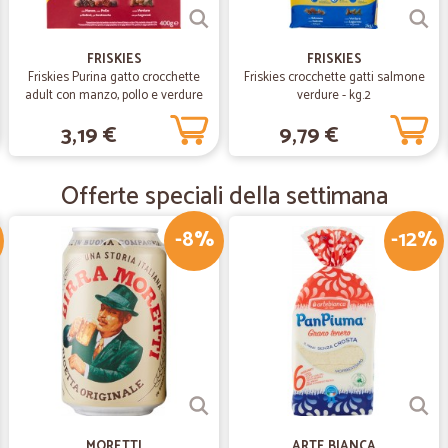
—
Natasha G.
SITO CONSIGLIATO
FRISKIES
FRISKIES
Friskies Purina gatto crocchette
Friskies crocchette gatti salmone
Sito con una vastissima scelta di p
adult con manzo, pollo e verdure
verdure - kg.2
modo eccezionale. Consigliatissim
scatola gr.400
3,19 €
9,79 €
—
Paolo C.
Offerte speciali della settimana
Veloci
Veloci, precisi e i prodotti son co
-8%
-12%
—
Giuliano B.
Puntuale.
Puntuale e discreto.
MORETTI
ARTE BIANCA