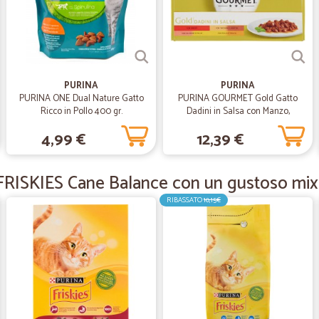
—
Clelio alex F
Una piacevole esperienza
Mi è piaciuto molto avere a disposi
PURINA
PURINA
riuscivo a trovare, come, per esempi
PURINA ONE Dual Nature Gatto
PURINA GOURMET Gold Gatto
l'acqua frizzante "Vaia". Il top però
Ricco in Pollo 400 gr.
Dadini in Salsa con Manzo,
Salmone, Anatra, Pollo Lattina
4,99 €
12,39 €
12x85 gr.
—
Ottavio B.
RISKIES Cane Balance con un gustoso mix d
Economico, veloce ed affida
Economico, veloce ed affidabile. Gr
RIBASSATO
10,15€
—
Maria raffae
Servizio eccellente sotto tut
Servizio eccellente sotto tutti i punt