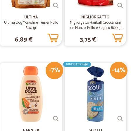
25/06/2019
ULTIMA
MIGLIORGATTO
Ultima Dog Yorkshire Terrier Pollo
Migliorgatto Hairball Croccantini
rodotti, veloci nelle spedizioni e imballano la merce in
800 gr.
con Manzo, Pollo e Fegato 800 gr.
o.
6,89 €
3,75 €
11/06/2019
me da descrizione. Ottimo
RIBASSATO
2,45€
-7%
-14%
16/02/2019
GARNIER
SCOTTI