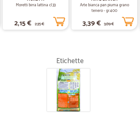
Moretti birra lattina cl.33
Arte bianca pan piuma grano
tenero - gr.400
2,15 €
3,39 €
2,35 €
3,89 €
Etichette