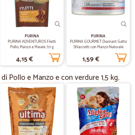
.
16/11/2022
zione articoli che, in una città piccola come Aosta, non
PURINA
PURINA
o, il sugo di pesce spada, il sugo al nero di seppia o
PURINA ADVENTUROS Filetti
PURINA GOURMET Diamant Gatto
 è stato il liquore al melone... Buonissimo!!!
Pollo, Manzo e Maiale 70 g
Sfilaccetti con Manzo Naturale
lattina 85gr.
4,15 €
1,59 €
29/06/2020
i Pollo e Manzo e con verdure 1,5 kg.
bile.
azie mille.
lla R.
09/06/2020
ti i punti…
i di vista!