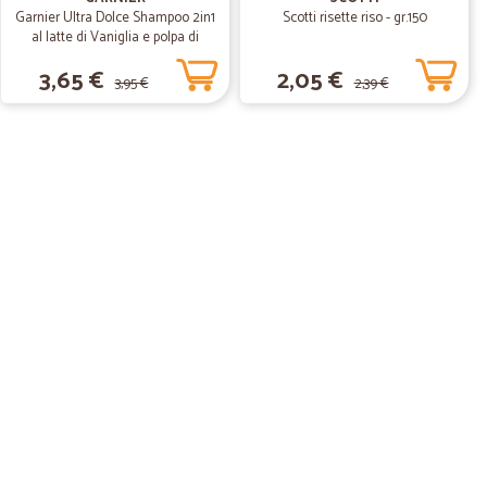
Garnier Ultra Dolce Shampoo 2in1
Scotti risette riso - gr.150
al latte di Vaniglia e polpa di
Papaya per capelli lunghi, 300 ml.
3,65 €
2,05 €
3,95 €
2,39 €