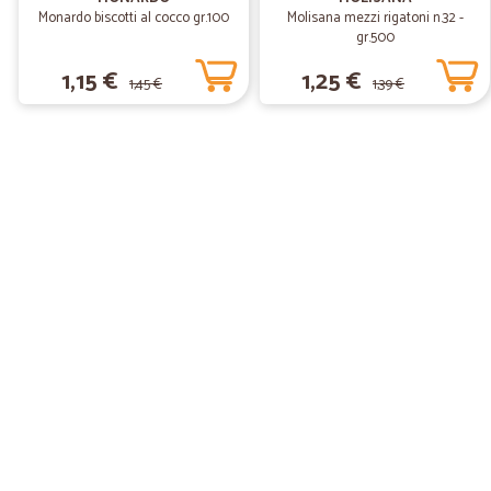
Monardo biscotti al cocco gr.100
Molisana mezzi rigatoni n.32 -
gr.500
1,15 €
1,25 €
1,45 €
1,39 €