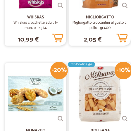
WHISKAS
MIGLIORGATTO
Whiskas crocchette adult 1+
Migliorgatto croccantini al gusto di
manzo - kg.1,4
pollo - gr.400
10,99 €
2,05 €
RIBASSATO
1,45€
-20%
-10%
MONARDO
MOLISANA