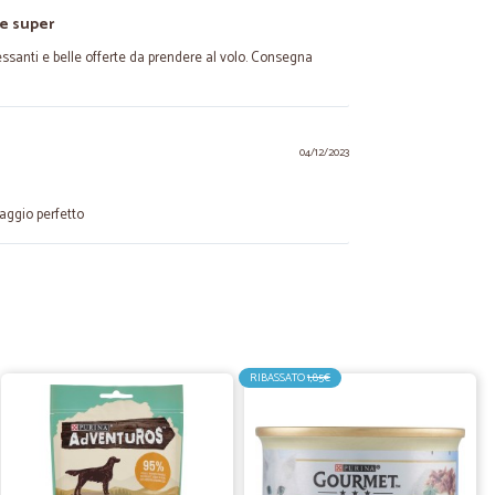
se super
ressanti e belle offerte da prendere al volo. Consegna
04/12/2023
aggio perfetto
02/03/2023
dotti ottimi ed ottimi prezzi
RIBASSATO
1,85€
.
09/02/2023
urata e rapidissima, tutto bene