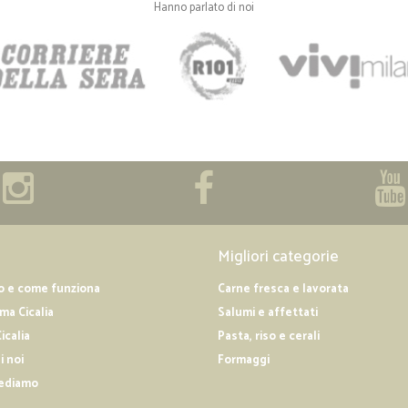
Hanno parlato di noi
Migliori categorie
o e come funziona
Carne fresca e lavorata
a Cicalia
Salumi e affettati
icalia
Pasta, riso e cerali
i noi
Formaggi
ediamo