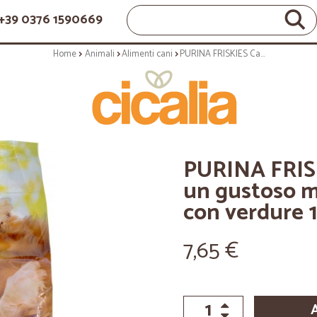
+39 0376 1590669
Home
Animali
Alimenti cani
PURINA FRISKIES Cane Balance con un gustoso mix di Pollo e Manzo e con verdure 1,5 kg.
PURINA FRIS
un gustoso mi
con verdure 1
7,65 €