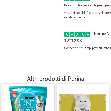
Prezzi intreressanti per spe
vasta disponibilità con prezzi inte
rapida e precisa
—
Maurizio A.
TUTTO OK
Consegna nei tempi previsti imball
—
Barbara C.
Ottimo
Altri prodotti di Purina
Ottimo. Spedizione rapidissima, pro
—
Giuseppe M
Prezzi convenienti
Prezzi convenienti, spedizione acc