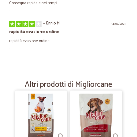
Consegna rapida e nei tempi
—
Ennio M.
14/04/2023
rapidità evasione ordine
rapidità evasione ordine
—
Renato S.
16/06/2022
Vasta scelta
Vasta scelta Servizio impeccabile
Altri prodotti di Migliorcane
—
Magda M.
12/02/2022
Spedizione nei tempi indicati
Spedizione nei tempi indicati, imballaggio perfetto, prodotti integri
(non schiacciati o sbriciolati), e con date di scadenza non troppo
prossime. Per i prodotti eventualmente mancanti viene emesso un
rimborso che può essere utilizzato per la spesa successiva. Un po’ cari