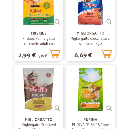
FRISKIES
MIGLIORGATTO
Friskies Purina gatto
Migliorgatto crocchette al
crocchette adult con
salmone - kg.2
coniglio, pollo e verdure
2,99 €
6,69 €
scatola gr.400
3,19 €
MIGLIORGATTO
PURINA
Migliorgatto Sterilized
PURINA FRISKIES Cane