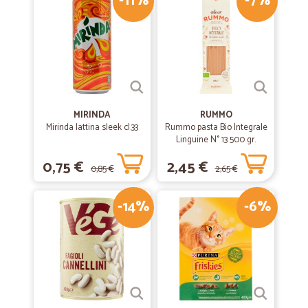
-11%
-7%
MIRINDA
RUMMO
Mirinda lattina sleek cl.33
Rummo pasta Bio Integrale
Linguine N° 13 500 gr.
0,75 €
2,45 €
0,85 €
2,65 €
-14%
-6%