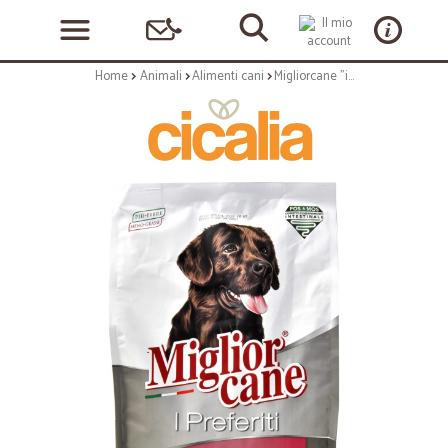
Home
Animali
Alimenti cani
Migliorcane "i preferiti" sterilized tacchino kg.2,5