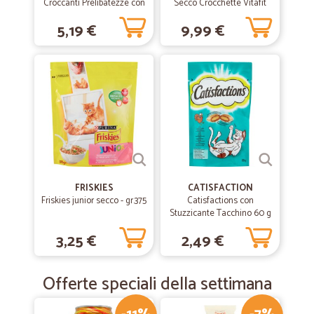
Croccanti Prelibatezze con
Secco Crocchette Vitafit
Delicato Pollo 800 gr.
Mini Menu con Pollo e
5,19 €
9,99 €
Verdure Sacco 1,5 kg.
FRISKIES
CATISFACTION
Friskies junior secco - gr.375
Catisfactions con
Stuzzicante Tacchino 60 g
3,25 €
2,49 €
Offerte speciali della settimana