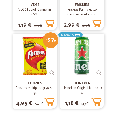
VÉGÉ
FRISKIES
VéGé Fagioli Cannellini
Friskies Purina gatto
400 g
crocchette adult con
coniglio, pollo e verdure
1,19 €
2,99 €
scatola gr.400
1,39 €
3,19 €
RIBASSATO
1,35€
-9%
FONZIES
HEINEKEN
Fonzies multipack gr.9x23,5
Heineken Original lattina 33
gr.
cl
4,95 €
1,18 €
5,45 €
1,19 €