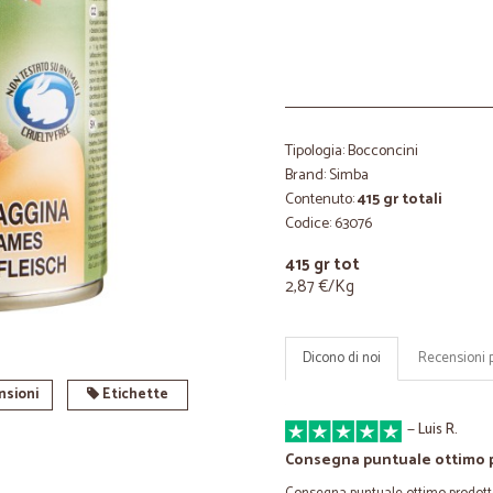
Tipologia: Bocconcini
Brand: Simba
Contenuto:
415 gr totali
Codice: 63076
415 gr tot
2,87 €/Kg
Dicono di noi
Recensioni 
sioni
Etichette
—
Luis R.
Consegna puntuale ottimo 