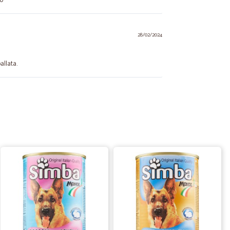
to
28/02/2024
allata.
26/04/2023
ibilità
po' non trovavo più nei supermercati che di solito
 il giorno successivo.
.
09/01/2023
benissimo tutte le fasi dell'ordinr
orazione dell'ordine, puntualità