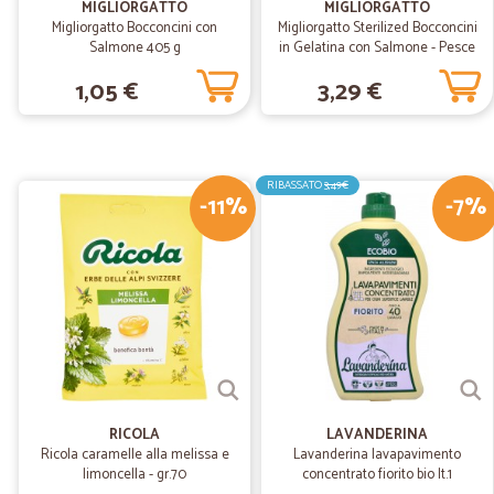
MIGLIORGATTO
MIGLIORGATTO
Migliorgatto Bocconcini con
Migliorgatto Sterilized Bocconcini
Salmone 405 g
in Gelatina con Salmone - Pesce
Azzurro e Gamberetti 4 x 85 gr.
1,05 €
3,29 €
RIBASSATO
3,49€
-11%
-7%
RICOLA
LAVANDERINA
Ricola caramelle alla melissa e
Lavanderina lavapavimento
limoncella - gr.70
concentrato fiorito bio lt.1