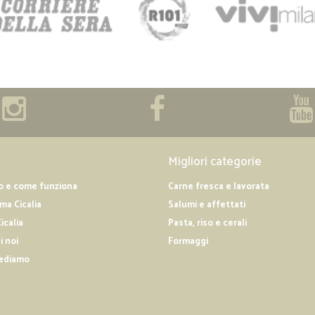
Migliori categorie
o e come funziona
Carne fresca e lavorata
a Cicalia
Salumi e affettati
icalia
Pasta, riso e cerali
i noi
Formaggi
ediamo