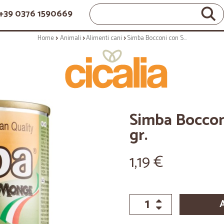
+39 0376 1590669
Home
Animali
Alimenti cani
Simba Bocconi con Selvaggina 415 gr.
Simba Boccon
gr.
1,19 €