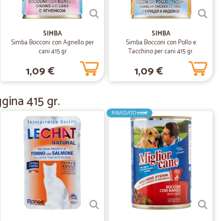
25/08/2021
 veloci
i. gradito anche l'omaggio
SIMBA
SIMBA
Simba Bocconi con Agnello per
Simba Bocconi con Pollo e
cani 415 gr
Tacchino per cani 415 gr.
.
23/07/2021
1,09 €
1,09 €
gina 415 gr.
RIBASSATO
1,05€
.
17/10/2020
del prodotto
dotto
18/07/2020