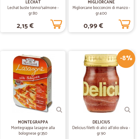
LECHAT
MIGLIORCANE
Lechat buste tonno/salmone -
Migliorcane bocconcini di manzo -
gr.80
gr.400
28/04/2020
2,15 €
0,99 €
n po' alti.
-8%
12/11/2019
ni.
MONTEGRAPPA
DELICIUS
Montegrappa lasagne alla
Delicius filetti di alici all'olio oliva -
bolognese gr.350
gr.90