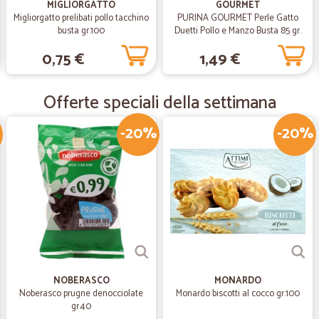
MIGLIORGATTO
GOURMET
Migliorgatto prelibati pollo tacchino
PURINA GOURMET Perle Gatto
busta gr.100
Duetti Pollo e Manzo Busta 85 gr.
—
Ilaria F.
0,75 €
1,49 €
Molto comodo
Molto comodo, peccato per i prezzi u
Offerte speciali della settimana
—
Julie an F.
-20%
-20%
Prodotti buoni
Prodotti buoni. Arrivata dopo 4 gior
NOBERASCO
MONARDO
Noberasco prugne denocciolate
Monardo biscotti al cocco gr.100
gr.40