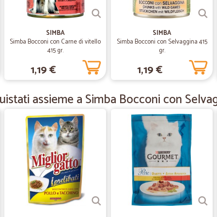
—
Enzo D.
più che soddisfatto precisi e
più che soddisfatto precisi e veloc
SIMBA
SIMBA
Simba Bocconi con Carne di vitello
Simba Bocconi con Selvaggina 415
415 gr.
gr.
—
Fernando N
1,19 €
1,19 €
tutto ok.grazie mille
tutto ok.grazie mille
istati assieme a Simba Bocconi con Selvag
—
Salvatore C
Puntualità per la consegna 
Puntualità per la consegna del pro
—
Sofia M.
Consegna puntuale
Consegna puntuale