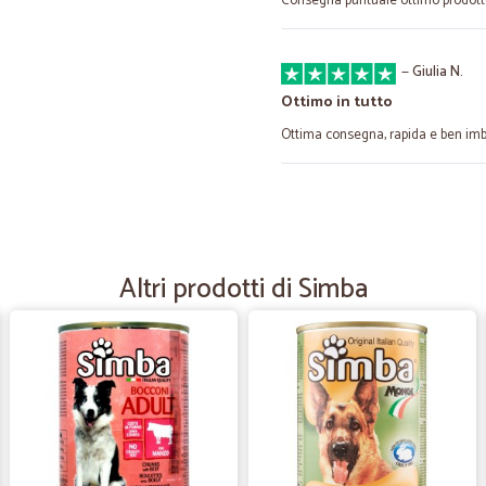
Consegna puntuale ottimo prodot
—
Giulia N.
Ottimo in tutto
Ottima consegna, rapida e ben imb
—
Giovanni C.
Per prodotti di difficile reper
Ho ordinato un prodotto che da un 
Altri prodotti di Simba
frequento. Consegna puntualissima
—
Francesca U
Ottimo servizio, si seguono 
Si seguono benissimo le fasi di lav