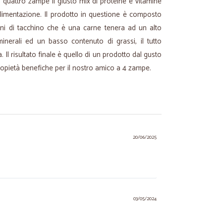
a quattro zampe il giusto mix di proteine e vitamine
alimentazione. Il prodotto in questione è composto
ini di tacchino che è una carne tenera ad un alto
minerali ed un basso contenuto di grassi, il tutto
. Il risultato finale è quello di un prodotto dal gusto
propietà benefiche per il nostro amico a 4 zampe.
20/06/2025
03/05/2024