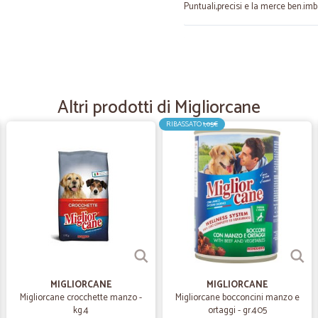
Puntuali,precisi e la merce ben.imb
—
Gianni M.
Ottima organizzazione
Prezzi in linea con il mercato, otti
Altri prodotti di Migliorcane
RIBASSATO
1,05€
—
Teresa A.
Puntuali buoni prodotti seri
Puntuali buoni prodotti seri nella 
—
Trustpilot
Disponibilità e servizio ottim
Disponibilità e servizio ottimi.
MIGLIORCANE
MIGLIORCANE
Migliorcane crocchette manzo -
Migliorcane bocconcini manzo e
kg.4
ortaggi - gr.405
—
Trustpilot