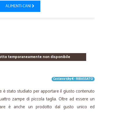
ALIMENTI-CANI
otto temporaneamente non disponibile
Costava
1,85 €
- RIBASSATO
e è stato studiato per apportare il giusto contenuto
uattro zampe di piccola taglia. Oltre ad essere un
utare è anche un prodotto dal gusto unico ed