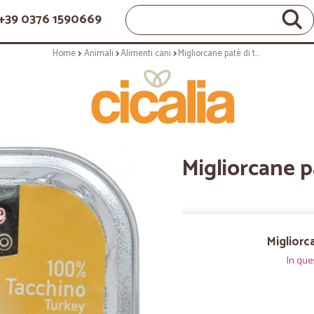
+39 0376 1590669
Home
Animali
Alimenti cani
Migliorcane patè di tacchino gr.150
Migliorcane p
Migliorc
In que