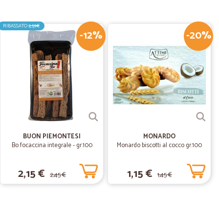
RIBASSATO
2,59€
-12%
-20%
12/03/2020
BUON PIEMONTESI
MONARDO
Bo focaccina integrale - gr.100
Monardo biscotti al cocco gr.100
2,15 €
1,15 €
2,45 €
1,45 €