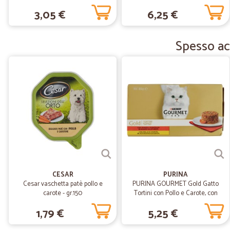
3,05 €
6,25 €
Spesso acq
CESAR
PURINA
Cesar vaschetta patè pollo e
PURINA GOURMET Gold Gatto
carote - gr.150
Tortini con Pollo e Carote, con
Manzo e Pomodori lattina 4x85 gr.
1,79 €
5,25 €