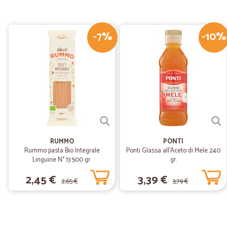
-7%
-10%
RUMMO
PONTI
Rummo pasta Bio Integrale
Ponti Glassa all'Aceto di Mele 240
Linguine N° 13 500 gr.
gr.
2,45 €
3,39 €
2,65 €
3,79 €