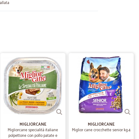
allata
29/11/2023
ma organizzazione, spedizione veloce, tracking perfetto..
03/11/2020
 nella…
consegna la consiglio
13/10/2020
i.
MIGLIORCANE
MIGLIORCANE
Migliorcane specialità italiane
Miglior cane crocchette senior kg.4
polpettone con pollo patate e