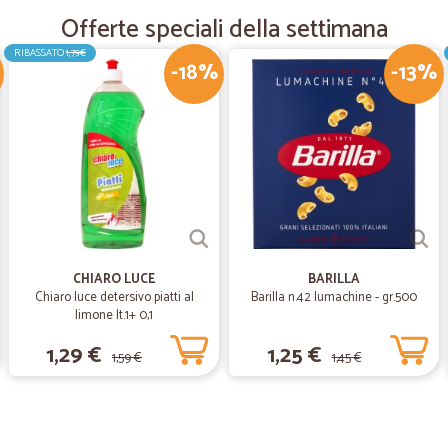
Offerte speciali della settimana
RIBASSATO
1,79€
—
Ingrid M.
-18%
-13%
soddisfatta
soddisfatta
CHIARO LUCE
BARILLA
Chiaro luce detersivo piatti al
Barilla n.42 lumachine - gr.500
limone lt.1+ 0,1
1,29 €
1,25 €
1,59 €
1,45 €