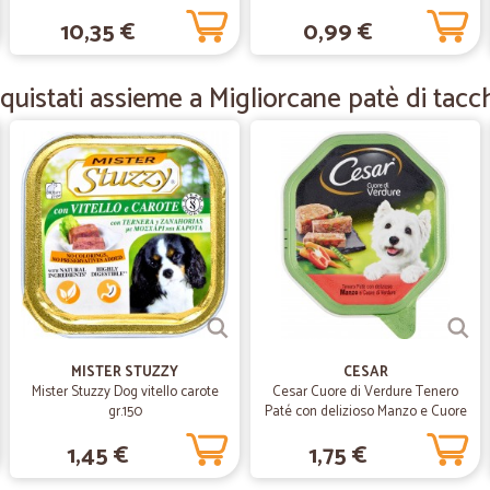
10,35 €
0,99 €
Prodotti di ottima qualità pr
Prodotti di ottima qualità prezzi ec
uistati assieme a Migliorcane patè di tacc
—
Elio Z.
Ottimi prezzi e prodotti lo c
Ottimi prezzi e prodotti lo consigl
—
Stefania F.
puntuali
La consegna è stata puntuale
MISTER STUZZY
CESAR
Mister Stuzzy Dog vitello carote
Cesar Cuore di Verdure Tenero
—
Paola M.
gr.150
Paté con delizioso Manzo e Cuore
di Verdure 150 gr.
Tutto bene
1,45 €
1,75 €
Finora ho acquistato due volte, sono 
un'informazione e sono statti genti