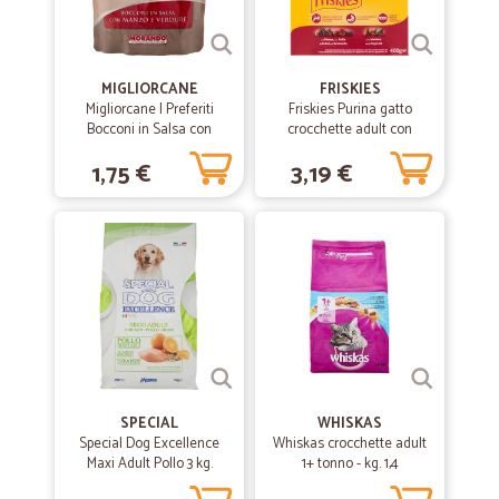
MIGLIORCANE
FRISKIES
Migliorcane I Preferiti
Friskies Purina gatto
Bocconi in Salsa con
crocchette adult con
Manzo e Verdure 300 gr.
manzo, pollo e verdure
1,75 €
3,19 €
scatola gr.400
SPECIAL
WHISKAS
Special Dog Excellence
Whiskas crocchette adult
Maxi Adult Pollo 3 kg.
1+ tonno - kg. 1,4