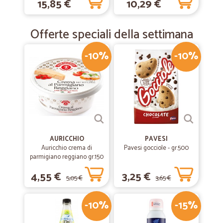
15,85 €
10,29 €
Offerte speciali della settimana
-10%
-10%
AURICCHIO
PAVESI
Auricchio crema di
Pavesi gocciole - gr.500
parmigiano reggiano gr.150
4,55 €
3,25 €
5,05 €
3,65 €
-10%
-15%