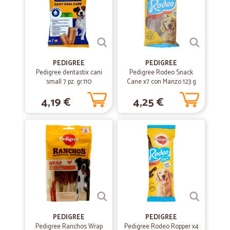
—
Mariella A.
20/10/2020
Più semplice di così
Più semplice di così! Come fare la spesa dal divano di casa!
PEDIGREE
PEDIGREE
—
Marcel J.
Pedigree dentastix cani
Pedigree Rodeo Snack
23/06/2020
small 7 pz. gr.110
Cane x7 con Manzo 123 g
Ottimo servizio
4,19 €
4,25 €
Ottimo servizio, rapido, preciso e puntuale. Prezzi giusti e ampia
scelta di prodotti.
—
Sonia P.
04/06/2020
Tutto ok
Tutto ok. Molto veloci.
—
Alberto V.
31/03/2020
PEDIGREE
PEDIGREE
Arrivato tutto ben confezionato
Pedigree Ranchos Wrap
Pedigree Rodeo Ropper x4