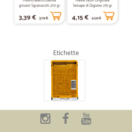
Mulino Bianco barilla
Maille Dÿon Originale
grissini Sgranocchi 210 gr.
Senape di Digione 215 gr.
3,39 €
4,15 €
3,79 €
4,59 €
Etichette