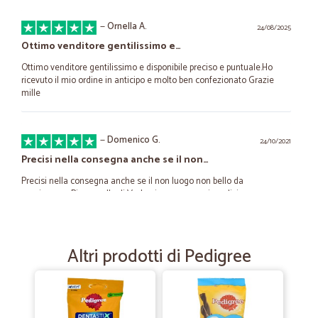
—
Ornella A.
24/08/2025
Ottimo venditore gentilissimo e…
Ottimo venditore gentilissimo e disponibile preciso e puntuale.Ho
ricevuto il mio ordine in anticipo e molto ben confezionato Grazie
mille
—
Domenico G.
24/10/2021
Precisi nella consegna anche se il non…
Precisi nella consegna anche se il non luogo non bello da
raggiungere Piancavallo di Verbania e con prezzi modici
—
Simone S.
06/04/2021
Altri prodotti di Pedigree
servizio ottimo
servizio ottimo