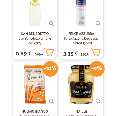
SAN BENEDETTO
FELCE AZZURRA
San Benedetto Limone
Felce Azzurra Deo Spray
Zero cl.75
Comfort 150 ml.
0,89 €
3,35 €
0,99 €
3,95 €
-10%
-9%
MULINO BIANCO
MAILLE