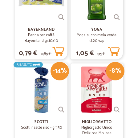
BAYERNLAND
YOGA
Panna per caffè
Yoga succo mela verde
Bayernland gr.10x10
cl.20 vap
0,79 €
1,05 €
0,89 €
1,15 €
RIBASSATO
2,45€
-14%
-8%
SCOTTI
MIGLIORGATTO
Scotti risette riso - gr.150
Migliorgatto Unico
Deliziosa Mousse