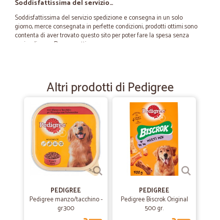
Soddisfattissima del servizio…
Soddisfattissima del servizio spedizione e consegna in un solo
giorno, merce consegnata in perfette condizioni, prodotti ottimi.sono
contenta di aver trovato questo sito per poter fare la spesa senza
uscire di casa. Davvero ottimo
—
Marina F.
14/08/2023
Altri prodotti di Pedigree
Consegnato con cura
Imballato bene
—
Enrico R.
03/03/2023
Tutto perfetto
Tutto perfetto
PEDIGREE
PEDIGREE
—
Cesare M.
Pedigree manzo/tacchino -
Pedigree Biscrok Original
08/02/2022
gr.300
500 gr.
Prodotti ottimi di qualità