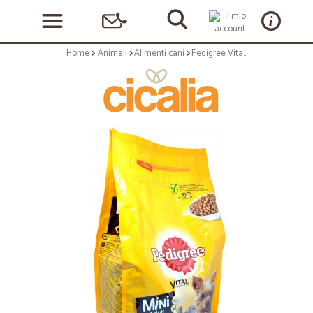
Home
Animali
Alimenti cani
Pedigree Vital Protection Mini meno di 5kg Adult con pollo 1,5 kg.