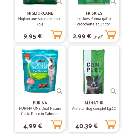
MIGLIORCANE
FRISKIES
Migliorcane special menu -
Friskies Purina gatto
kg.4
crocchette adult con
coniglio, pollo e verdure
9,95 €
2,99 €
scatola gr.400
3,19 €
PURINA
ALINATUR
PURINA ONE Dual Nature
Alinatur dog complet kg.20
Gatto Ricco in Salmone
400 gr.
4,99 €
40,39 €