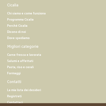
Cicalia
Chi siamo e come funziona
Programma Cicalia
Perché Cicalia
Dicono di noi
Dove spediamo
Migliori categorie
Carne fresca e lavorata
Salumi e affettati
Pasta, riso e cerali
Formaggi
Contatti
La mia lista dei desideri
Registrati
Contattaci