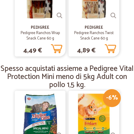
—
Paolo B.
22/11/2019
Prodotti convenienti e consegna molto…
Prodotti convenienti e consegna molto rapida
PEDIGREE
PEDIGREE
Pedigree Ranchos Wrap
Pedigree Ranchos Twist
Snack Cane 60 g
Snack Cane 60 g
—
Consuelo B.
05/05/2019
4,49 €
4,89 €
Efficiente
Puntuali, precisi, merce ben imballata, prodotti freschi. Vasta scelta e
Spesso acquistati assieme a Pedigree Vital
di tutte le marche. Personale cortese e disponibile.
Protection Mini meno di 5kg Adult con
pollo 1,5 kg.
-6%