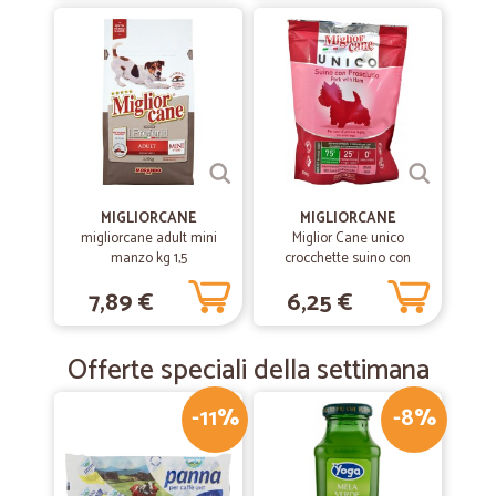
MIGLIORCANE
MIGLIORCANE
migliorcane adult mini
Miglior Cane unico
manzo kg 1,5
crocchette suino con
prosciutto gr.800
7,89 €
6,25 €
Offerte speciali della settimana
-11%
-8%