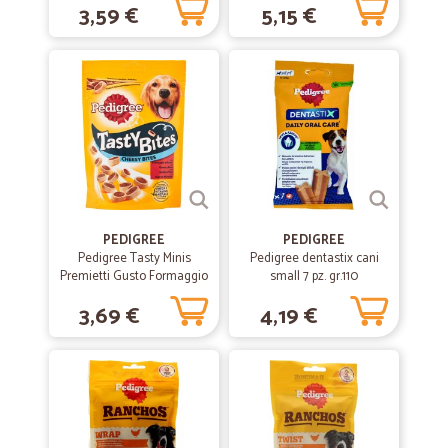
3,59 €
5,15 €
Prodotti ottimi di qualità, spedizione veloce, ottima cura della
confezione. Prezzi molto buoni, molto soddisfatto.
—
Silvia Z.
29/07/2020
Servizio impeccabile e puntuale
Servizio impeccabile e puntuale
—
Umberto M.
13/07/2020
PEDIGREE
PEDIGREE
Complimenti!
Pedigree Tasty Minis
Pedigree dentastix cani
Premietti Gusto Formaggio
small 7 pz. gr.110
S U U U P E R ! ! ! ! !
& Manzo 140 gr.
3,69 €
4,19 €
—
Celeste V.
04/03/2020
Efficienti e di parola
Il packaging è ottimo. Il pacco è arrivato nel giorno previsto.