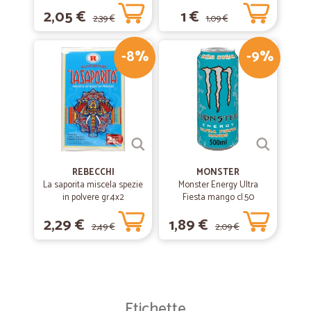
Prosciutto 85 gr.
2,05 €
1 €
2,39 €
1,09 €
-8%
-9%
REBECCHI
MONSTER
La saporita miscela spezie
Monster Energy Ultra
in polvere gr.4x2
Fiesta mango cl.50
2,29 €
1,89 €
2,49 €
2,09 €
Etichette