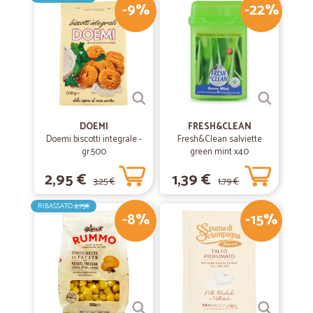
-9%
-22%
DOEMI
FRESH&CLEAN
Doemi biscotti integrale -
Fresh&Clean salviette
gr.500
green mint x40
2,95 €
1,39 €
3,25 €
1,79 €
RIBASSATO
2,75€
-8%
-15%