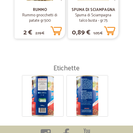
RUMMO
SPUMA DI SCIAMPAGNA
Rummo gnocchetti di
Spuma di Sciampagna
patate gr.500
talco busta - gr.75
2 €
0,89 €
2,19 €
1,05 €
Etichette