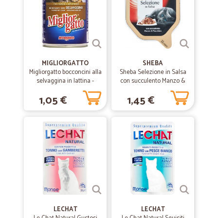
MIGLIORGATTO
SHEBA
Migliorgatto bocconcini alla
Sheba Selezione in Salsa
selvaggina in lattina -
con succulento Manzo &
gr.405
Tacchino 85 gr.
1,05 €
1,45 €
LECHAT
LECHAT