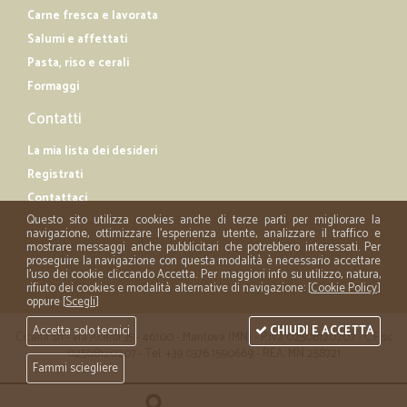
Carne fresca e lavorata
Salumi e affettati
Pasta, riso e cerali
Formaggi
Contatti
La mia lista dei desideri
Registrati
Contattaci
Questo sito utilizza cookies anche di terze parti per migliorare la
navigazione, ottimizzare l'esperienza utente, analizzare il traffico e
mostrare messaggi anche pubblicitari che potrebbero interessati. Per
proseguire la navigazione con questa modalità è necessario accettare
l'uso dei cookie cliccando Accetta. Per maggiori info su utilizzo, natura,
rifiuto dei cookies e modalità alternative di navigazione: [
Cookie Policy
]
oppure [
Scegli
]
Accetta solo tecnici
CHIUDI E ACCETTA
Cicalia srl - via Acerbi 35 - 46100 - Mantova (MN) - P.iva 02508120207 - C.Fisc
02508120207 - Tel. +39 0376 1590669 - REA: MN 258721
Fammi sciegliere