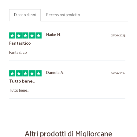
Dicono di noi
Recensioni prodotto
—
Maike M.
27/09/2025
Fantastico
Fantastico
—
Daniela A.
16/09/2024
Tutto bene..
Tutto bene..
—
Angelo L.
17/03/2023
Esperienza positiva,personale molto…
Esperienza positiva,personale molto cordiale telefonicamente,prezzi
Altri prodotti di Migliorcane
competitivi,consegna puntuale e molto accurata,consiglio vivamente