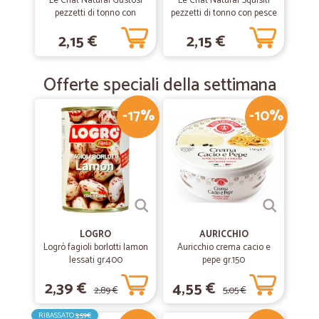
Le Chat Natural Gustosi
Le Chat Natural Squisiti
pezzetti di tonno con
pezzetti di tonno con pesce
gamberetti 80 gr.
bianco 80 gr.
2,15 €
2,15 €
Offerte speciali della settimana
-17%
-10%
LOGRO
AURICCHIO
Logrò fagioli borlotti lamon
Auricchio crema cacio e
lessati gr.400
pepe gr.150
2,39 €
4,55 €
2,89 €
5,05 €
RIBASSATO
3,59€