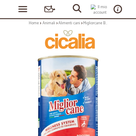
Home
Animali
Alimenti cani
Migliorcane Bocconi con Manzo kg.1,25