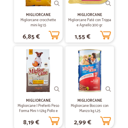
—
Laura A.
13/06/2020
MIGLIORCANE
MIGLIORCANE
Consegna puntuale!
Migliorcane crocchette
Migliorcane Patè con Trippa
mini kg.1,5
e Agnello 300 gr.
Prodotti ottimi e ricevuti in brevissimo tempo. Sono molto soddisfatta
6,85 €
1,55 €
—
Alessio L.
04/03/2019
tutto ok come da aspettativa
tutto ok come da aspettativa
—
Alessandra M.
17/02/2019
Tutto perfetto
Tutto perfetto. Prodotti ottimi, ben imaballati e consegna veloce. Farò
MIGLIORCANE
MIGLIORCANE
altri ordini dal sito.
Migliorcane I Preferiti Peso
Migliorcane Bocconi con
Forma Mini 1-12kg Pollo e
Manzo kg.1,25
Riso 1,5 Kg.
8,19 €
2,99 €
—
Andrea C.
11/02/2019