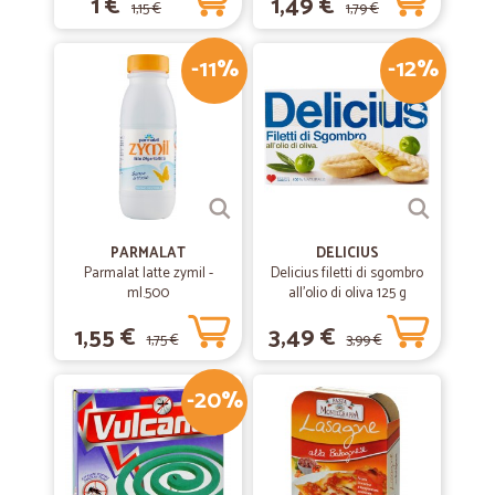
1 €
1,49 €
1,15 €
1,79 €
-11%
-12%
PARMALAT
DELICIUS
Parmalat latte zymil -
Delicius filetti di sgombro
ml.500
all'olio di oliva 125 g
1,55 €
3,49 €
1,75 €
3,99 €
-20%