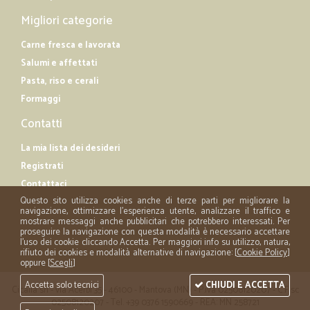
Migliori categorie
Carne fresca e lavorata
Salumi e affettati
Pasta, riso e cerali
Formaggi
Contatti
La mia lista dei desideri
Registrati
Contattaci
Questo sito utilizza cookies anche di terze parti per migliorare la
navigazione, ottimizzare l'esperienza utente, analizzare il traffico e
mostrare messaggi anche pubblicitari che potrebbero interessati. Per
proseguire la navigazione con questa modalità è necessario accettare
l'uso dei cookie cliccando Accetta. Per maggiori info su utilizzo, natura,
rifiuto dei cookies e modalità alternative di navigazione: [
Cookie Policy
]
oppure [
Scegli
]
Accetta solo tecnici
CHIUDI E ACCETTA
Cicalia srl - via Acerbi 35 - 46100 - Mantova (MN) - P.iva 02508120207 - C.Fisc
02508120207 - Tel. +39 0376 1590669 - REA: MN 258721