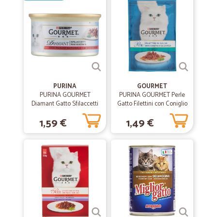
PURINA
GOURMET
PURINA GOURMET
PURINA GOURMET Perle
Diamant Gatto Sfilaccetti
Gatto Filettini con Coniglio
con Manzo Naturale lattina
Busta 85g
1,59 €
1,49 €
85gr.