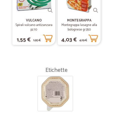
VULCANO
MONTEGRAPPA
Spirali vulcano antizanzara
Montegrappa lasagne alla
pz.10
bolognese gr.350
1,55 €
4,03 €
1,95 €
4,19 €
Etichette