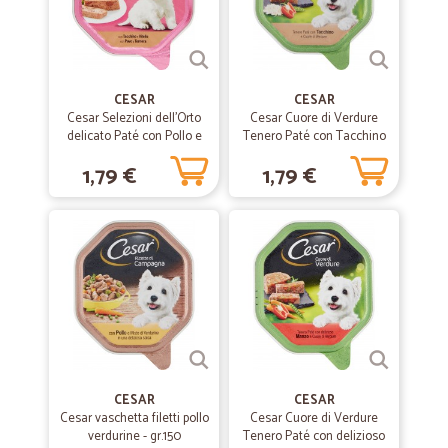
Velocissimi bravi
Velocissimi bravi
CESAR
—
Mircea S.
CESAR
02/01/2020
Cesar Selezioni dell'Orto
Cesar Cuore di Verdure
Affidabili e veloci.
delicato Paté con Pollo e
Tenero Paté con Tacchino
Carotine 150 gr.
e Cuore di Verdure 150 gr.
Affidabili e veloci.
1,79 €
1,79 €
—
Gabriella A.
29/10/2019
Prodotti abbastanza freschi
Prodotti abbastanza freschi. Puntuale nella spedizione. Soddisfatta
—
Barbieri R.
01/07/2019
CORRETTI
CESAR
CESAR
CORRETTI, PRECISI AFFIDABILI
Cesar vaschetta filetti pollo
Cesar Cuore di Verdure
verdurine - gr.150
Tenero Paté con delizioso