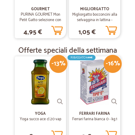
GOURMET
MIGLIORGATTO
PURINA GOURMET Mon
Migliorgatto bocconcini alla
Petit Gatto selezione con
selvaggina in lattina -
Carni (Manzo, Agnello,
gr.405
4,95 €
1,05 €
Vitello) Busta 6x50gr.
Offerte speciali della settimana
RIBASSATO
1,99€
-13%
-16%
YOGA
FERRARI FARINA
Yoga succo ace cl.20 vap
Ferrari farina bianca 0 - kg.1