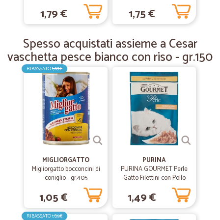
Manzo e Cuore di Verdure
1,79 €
1,75 €
—
Vanessa P.
150 gr.
24/03/2019
Affidabili e puntuali con i tempi di…
Spesso acquistati assieme a Cesar
Affidabili e puntuali con i tempi di consegna!
vaschetta pesce bianco con riso - gr.150
RIBASSATO
1,09€
MIGLIORGATTO
PURINA
Migliorgatto bocconcini di
PURINA GOURMET Perle
coniglio - gr.405
Gatto Filettini con Pollo
Busta 85 gr.
1,05 €
1,49 €
RIBASSATO
1,85€