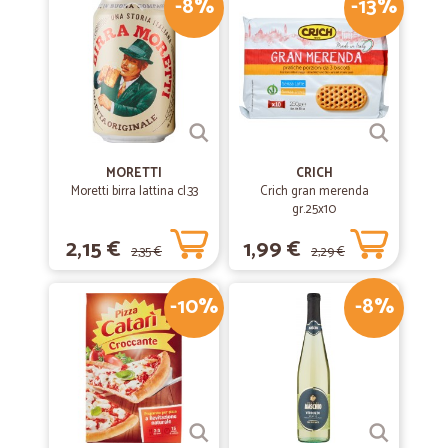
-8%
-13%
MORETTI
CRICH
Moretti birra lattina cl.33
Crich gran merenda
gr.25x10
2,15 €
1,99 €
2,35 €
2,29 €
-10%
-8%