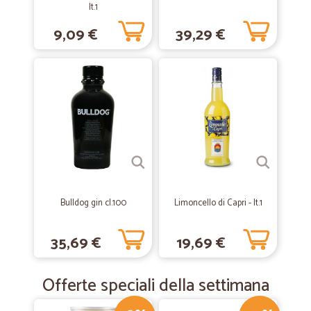
—
Piero S.
lt.1
17/04/2019
Ottimo venditore
9,09 €
39,29 €
Ottimo venditore. Sono soddisfatto
Bulldog gin cl.100
Limoncello di Capri - lt.1
35,69 €
19,69 €
Offerte speciali della settimana