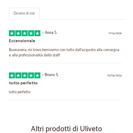
Dicono di noi
—
Anna S.
11/04/2026
Eccenzionale
Buonasera, mi trovo benissimo con tutto dall'acquisto alla consegna
e alla professionalità dello staff.
—
Bruno S.
02/04/2024
tutto perfetto
tutto perfetto
—
Paolo M.
10/02/2023
Ottima impressione per la prima esperienza
Altri prodotti di Uliveto
Ottimo rapporto qualità prezzo del prodotto, imballo impeccabile