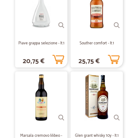
Servizio impeccabile e puntuale
—
Morena C.
08/06/2020
Consegna nei tempi stabiliti
Consegna nei tempi stabiliti, merce arrivata in ottime condizioni.
Piave grappa selezione - lt.1
Souther comfort - lt.1
Unico neo il corriere che è stato abbastanza scortese.
20,75 €
25,75 €
—
Francesco M.
23/02/2020
Consegna puntuale prodotti come da…
Consegna puntuale prodotti come da ordine!! Buono
—
Luisa anna P.
27/01/2020
Buongiorno,
Buongiorno, tanti prodotti di marca, veloce la spedizione. Luisanna
Marsala cremovo lilibeo -
Glen grant whisky 10y - lt.1