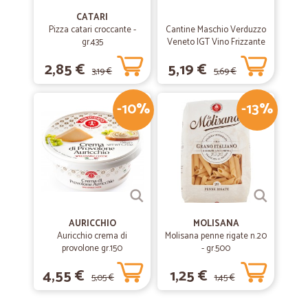
CATARI
Pizza catari croccante -
Cantine Maschio Verduzzo
gr.435
Veneto IGT Vino Frizzante
75 cl.
2,85 €
5,19 €
3,19 €
5,69 €
-10%
-13%
AURICCHIO
MOLISANA
Auricchio crema di
Molisana penne rigate n.20
provolone gr.150
- gr.500
4,55 €
1,25 €
5,05 €
1,45 €