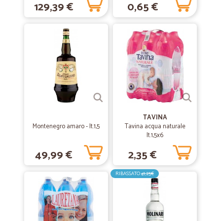
129,39 €
0,65 €
—
Rossana M.
18/07/2019
Rapidi,seri e ben organizzati.
Rapidi,seri e ben organizzati. Ne sono entusiasta.
TAVINA
Montenegro amaro - lt.1,5
Tavina acqua naturale
lt.1,5x6
49,99 €
2,35 €
RIBASSATO
41,25€