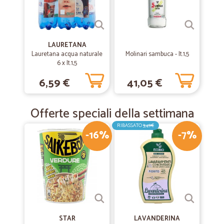
LAURETANA
Lauretana acqua naturale
Molinari sambuca - lt.1,5
6 x lt.1,5
6,59 €
41,05 €
Offerte speciali della settimana
RIBASSATO
3,49€
-16%
-7%
STAR
LAVANDERINA