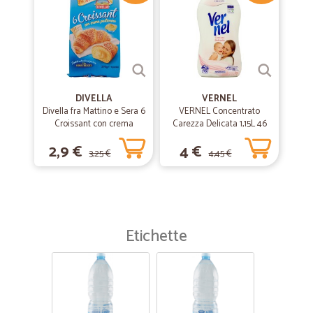
DIVELLA
VERNEL
Divella fra Mattino e Sera 6
VERNEL Concentrato
Croissant con crema
Carezza Delicata 1,15L 46
pasticcera 270 gr.
lavaggi
2,9 €
4 €
3,25 €
4,45 €
Etichette