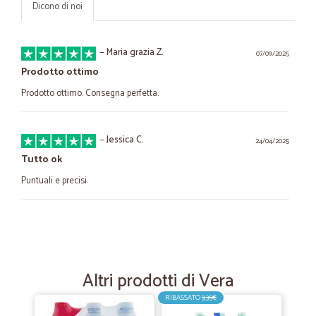
Dicono di noi
—
Maria grazia Z.
07/09/2025
Prodotto ottimo
Prodotto ottimo. Consegna perfetta.
—
Jessica C.
24/04/2025
Tutto ok
Puntuali e precisi
—
Eleonora L.
05/03/2022
È da un po' di tempo che faccio…
È da un po' di tempo che faccio acquisti da cicalia, sono ottimi i prezzi
Altri prodotti di Vera
e svelti nella consegna.
RIBASSATO
3,35€