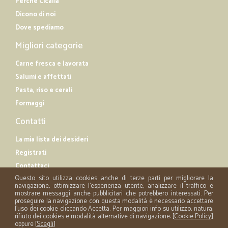
Perché Cicalia
Dicono di noi
Dove spediamo
Migliori categorie
Carne fresca e lavorata
Salumi e affettati
Pasta, riso e cerali
Formaggi
Contatti
La mia lista dei desideri
Registrati
Contattaci
Questo sito utilizza cookies anche di terze parti per migliorare la
navigazione, ottimizzare l'esperienza utente, analizzare il traffico e
mostrare messaggi anche pubblicitari che potrebbero interessati. Per
proseguire la navigazione con questa modalità è necessario accettare
l'uso dei cookie cliccando Accetta. Per maggiori info su utilizzo, natura,
rifiuto dei cookies e modalità alternative di navigazione: [
Cookie Policy
]
oppure [
Scegli
]