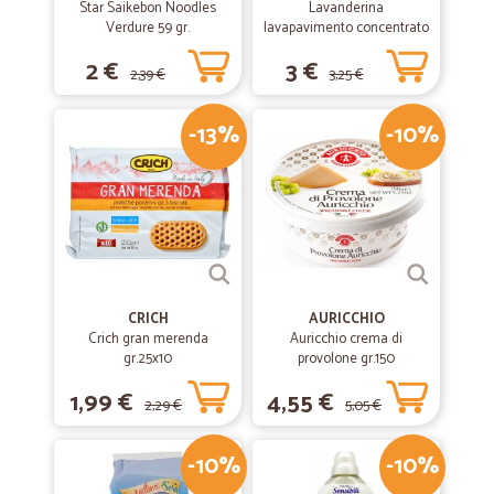
Star Saikebon Noodles
Lavanderina
Verdure 59 gr.
lavapavimento concentrato
fiorito bio lt.1
2 €
3 €
2,39 €
3,25 €
-13%
-10%
CRICH
AURICCHIO
Crich gran merenda
Auricchio crema di
gr.25x10
provolone gr.150
1,99 €
4,55 €
2,29 €
5,05 €
-10%
-10%