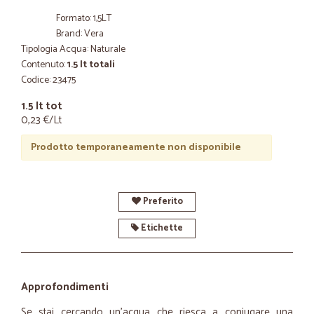
Formato: 1,5LT
Brand: Vera
Tipologia Acqua: Naturale
Contenuto:
1.5 lt totali
Codice: 23475
1.5 lt tot
0,23 €/Lt
Prodotto temporaneamente non disponibile
Preferito
Etichette
Approfondimenti
Se stai cercando un’acqua che riesca a coniugare una