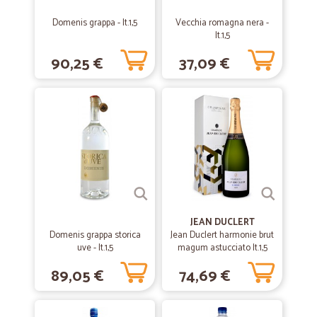
ottimo servizio veloce e preciso
Domenis grappa - lt.1,5
Vecchia romagna nera -
ottimo servizio veloce e preciso
lt.1,5
90,25 €
37,09 €
—
Pier luigi F.
26/02/2020
In netto miglioramento..
Rispetto all'ultimo acquisto, le date di scadenza dei prodotti, sono
buone. La volta scorsa, erano molto strette (un mese), mi riferisco a
farine e marmellate.
—
Corrado G.
08/11/2019
Nulla da eccepire.
JEAN DUCLERT
Nulla da eccepire.
Domenis grappa storica
Jean Duclert harmonie brut
uve - lt.1,5
magum astucciato lt.1,5
89,05 €
74,69 €
—
Alberto T.
07/03/2019
servizio rapido ed efficiente
Molto facile l'effettuazione dell'ordine, chiare e repentine le risposte