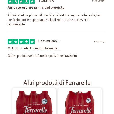
—
Stefania R.
29/04/2025
Arrivato ordine prima del previsto
Arrivato ordine prima del previsto, data di consegna delle poste, ben
confezionato, e soprattutto nulla di rotto. Il prezzo davvero
conveniente.
—
Massimiliano T.
30/11/2023
Ottimi prodotti velocità nella…
Ottimi prodotti velocità nella spedizione bravissimi
—
Alessandra L.
21/04/2021
Tutto bene..veloci e affidabili..
Altri prodotti di Ferrarelle
Tutto bene..veloci e affidabili.. Grazie mille
—
Lina F.
26/09/2020
Tutto bene!