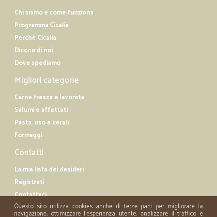
Chi siamo e come funziona
Programma Cicalia
Perché Cicalia
Dicono di noi
Dove spediamo
Migliori categorie
Carne fresca e lavorata
Salumi e affettati
Pasta, riso e cerali
Formaggi
Contatti
La mia lista dei desideri
Registrati
Contattaci
Questo sito utilizza cookies anche di terze parti per migliorare la
navigazione, ottimizzare l'esperienza utente, analizzare il traffico e