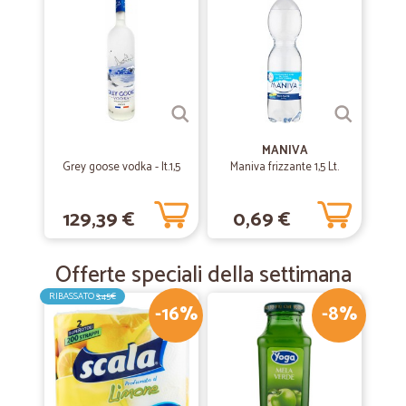
di accettazione, fulminea la consegna, magari facilitata anche dalla
vicinanza geografica. Il prodotto che ho acquistato era il Top di prezzo
in quel momento sulla rete e visitando il sito ho visto prezzi
interessanti. Ottimo negozio, scelta azzeccata.
MANIVA
Grey goose vodka - lt.1,5
Maniva frizzante 1,5 Lt.
129,39 €
0,69 €
Offerte speciali della settimana
RIBASSATO
3,45€
-16%
-8%