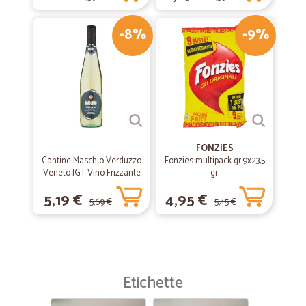
-8%
-9%
FONZIES
Cantine Maschio Verduzzo
Fonzies multipack gr.9x23,5
Veneto IGT Vino Frizzante
gr.
75 cl.
5,19 €
4,95 €
5,69 €
5,45 €
Etichette