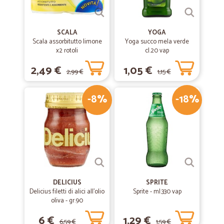
SCALA
YOGA
Scala assorbitutto limone
Yoga succo mela verde
x2 rotoli
cl.20 vap
2,49 €
1,05 €
2,99 €
1,15 €
-8%
-18%
DELICIUS
SPRITE
Delicius filetti di alici all'olio
Sprite - ml.330 vap
oliva - gr.90
6 €
1,29 €
6,59 €
1,59 €