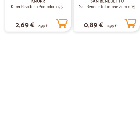
KNORR
SAN BENEDETTO
Knorr Risotteria Pomodoro 175 g
San Benedetto Limone Zero cl.75
2,69 €
0,89 €
2,99 €
0,99 €