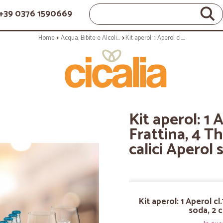
+39 0376 1590669
Home
Acqua, Bibite e Alcolici
Kit aperol: 1 Aperol cl.70, 1 prosecco Frattina, 4 Thomas Henry soda, 2 calici Aperol spritz e ricetta.
Kit aperol: 1 
Frattina, 4 T
calici Aperol s
Kit aperol: 1 Aperol c
soda, 2 c