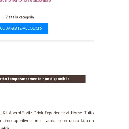
sto momento non è disponibile
Visita la categoria
CQUA-BIBITE-ALCOLICI
otto temporaneamente non disponibile
il Kit Aperol Spritz Drink Experience at Home. Tutto
 ottimo aperitivo con gli amici in un unico kit con
alità.