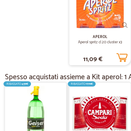
APEROL
Aperol spritz cl.20 cluster x3
11,09 €
Spesso acquistati assieme a Kit aperol: 1 A
RIBASSATO
4,39€
RIBASSATO
17,19€