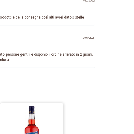
17/10/2022
prodotti e della consegna così alti avrei dato 5 stelle
12/07/2021
o, persone gentili e disponibili ordine arrivato in 2 giorni.
nluca.
B.
21/06/2021
nforme
.
17/04/2021
e…