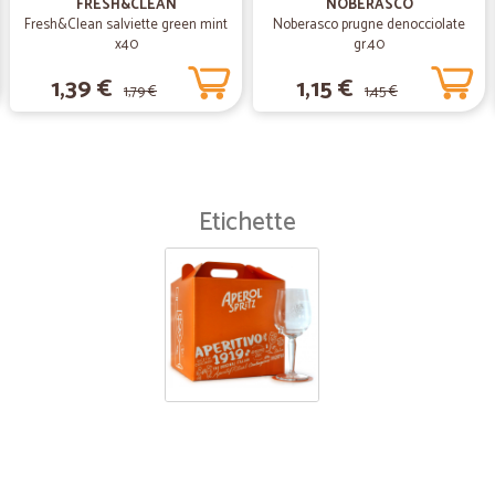
FRESH&CLEAN
NOBERASCO
Fresh&Clean salviette green mint
Noberasco prugne denocciolate
x40
gr.40
1,39 €
1,15 €
1,79 €
1,45 €
Etichette