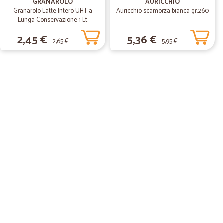
GRANAROLO
AURICCHIO
Granarolo Latte Intero UHT a
Auricchio scamorza bianca gr.260
Lunga Conservazione 1 Lt.
2,45 €
5,36 €
2,65 €
5,95 €