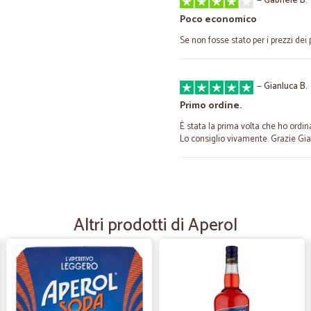
—
Gabriele B.
Poco economico
Se non fosse stato per i prezzi dei 
—
Gianluca B.
Primo ordine.
È stata la prima volta che ho ordinat
Lo consiglio vivamente. Grazie Gia
—
Alessandro 
perfetto
Altri prodotti di Aperol
tempi spedizione brevi, merce co
—
Giuseppe R
tutto bene servizio veloce 