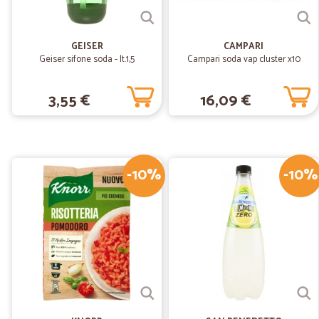
GEISER
CAMPARI
Geiser sifone soda - lt.1,5
Campari soda vap cluster x10
3,55 €
16,09 €
-10%
-10%