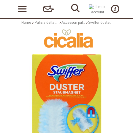
Home
Pulizia della casa
Accessori pulizia
Swiffer duster piumini ric x 5 piumini