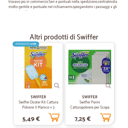
trovavo più in commercio.Seri e puntuali nella spedizione,centralinista
molto gentile e puntuale nel richiamarmi,spiegandomi i passaggi x gli
acquisti online
—
Eleanna B.
03/12/2021
Altri prodotti di Swiffer
Consegna veloce e prodotti…ottima azienda
RIBASSATO
6,15€
Consegna veloce e prodotti integri,prezzi convenienti
—
Tiziana C.
14/04/2021
un inizio promettente.
tutto ottimo! prodotto ,velocità nella spedizione ,confezione di
consegna accurata . Bravi.
SWIFFER
SWIFFER
Swiffer Duster Kit Cattura
Swiffer Panni
—
Trustpilot
Polvere (1 Manico + 3
Catturapolvere per Scopa
02/04/2021
Piumini per spolverare)
Swiffer Profumo Fresco e
5,49 €
7,25 €
Pulito - Ricarica 18 Panni