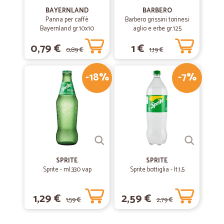
BAYERNLAND
BARBERO
Panna per caffè
Barbero grissini torinesi
Bayernland gr.10x10
aglio e erbe gr.125
0,79 €
1 €
0,89 €
1,19 €
-18%
-7%
SPRITE
SPRITE
Sprite - ml.330 vap
Sprite bottiglia - lt.1,5
1,29 €
2,59 €
1,59 €
2,79 €