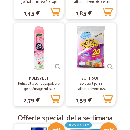
goffrato cm..35x60 10pz
catturapolvere 60x35cm
10pezzi
1,45 €
1,85 €
PULISVELT
SOFT SOFT
Pulisvelt acchiappapolvere
Soft Soft panni
.gelso/magn.ml.300
catturapolvere x20
2,79 €
1,59 €
Offerte speciali della settimana
RIBASSATO
2,19€