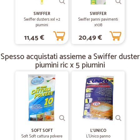
SWIFFER
SWIFFER
—
Roberto C.
18/05/2019
Swiffer dusters xxl +2
Swiffer panni pavimenti
tutto perfetto
piumini
x108
tutto perfetto
11,45 €
20,49 €
Spesso acquistati assieme a Swiffer duster
piumini ric x 5 piumini
SOFT SOFT
L'UNICO
Soft Soft cattura polvere
L'Unico panno