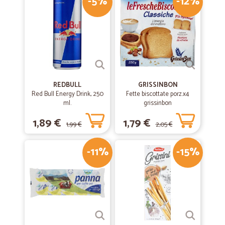
-5%
-12%
REDBULL
GRISSINBON
Red Bull Energy Drink, 250
Fette biscottate porz.x4
ml.
grissinbon
1,89 €
1,79 €
1,99 €
2,05 €
-11%
-15%