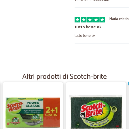
Tutto bene soddisfatto
—
Maria cristi
tutto bene ok
tutto bene ok
—
Sergiu L.
Molto bravi
Molto bravi, bella esperienza, facc
Altri prodotti di Scotch-brite
—
Barbara P.
Soddisfatta
Spedizione rapida, imballo adeguat
volta, direi soddisfatta.