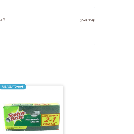
na M.
30/09/2025
03/03/2025
io dei acquisti da loro dí parecchio tempo, raccomando!!!
RIBASSATO
1,79€
21/01/2024
o senza eccessi di materiale. Ho acquistato per la prima