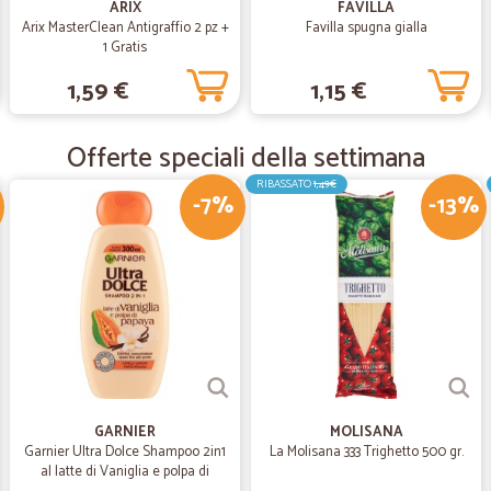
ARIX
FAVILLA
Arix MasterClean Antigraffio 2 pz +
Favilla spugna gialla
1 Gratis
—
Antonello A
1,59 €
1,15 €
Veloce ed efficiente
Il pacco e' arrivato quasi perfett
Offerte speciali della settimana
RIBASSATO
1,49€
—
Davide gius
-7%
-13%
Super veloci nella consegna
Super veloci nella consegna e poi,
i venditori hanno .
GARNIER
MOLISANA
Garnier Ultra Dolce Shampoo 2in1
La Molisana 333 Trighetto 500 gr.
al latte di Vaniglia e polpa di