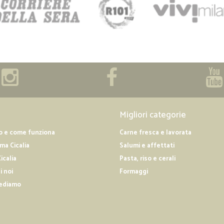
Migliori categorie
o e come funziona
Carne fresca e lavorata
a Cicalia
Salumi e affettati
icalia
Pasta, riso e cerali
i noi
Formaggi
ediamo