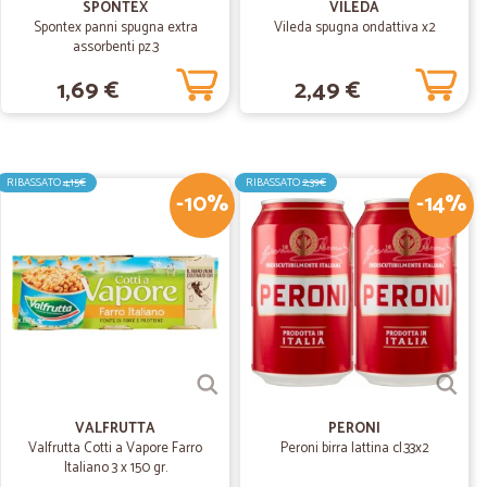
SPONTEX
VILEDA
Spontex panni spugna extra
Vileda spugna ondattiva x2
assorbenti pz.3
.
05/12/2019
1,69 €
2,49 €
amente integro. Tirando le somme tutto OK.
RIBASSATO
4,15€
RIBASSATO
2,39€
eppe F.
-10%
-14%
09/10/2019
 e poi
 il pagamento alla consegna é una comodità che non tutti
VALFRUTTA
PERONI
Valfrutta Cotti a Vapore Farro
Peroni birra lattina cl.33x2
Italiano 3 x 150 gr.