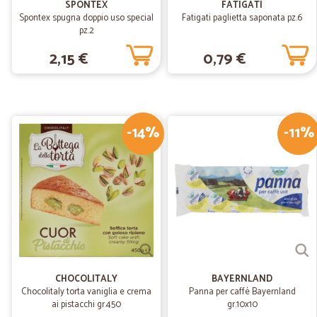
SPONTEX
FATIGATI
Spontex spugna doppio uso special
Fatigati paglietta saponata pz.6
pz.2
2,15 €
0,79 €
-14%
-11%
CHOCOLITALY
BAYERNLAND
Chocolitaly torta vaniglia e crema
Panna per caffè Bayernland
ai pistacchi gr.450
gr.10x10