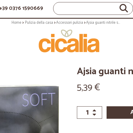
+39 0376 1590669
Home
Pulizia della casa
Accessori pulizia
Ajsia guanti nitrile soft blu taglia M
Ajsia guanti n
5,39 €