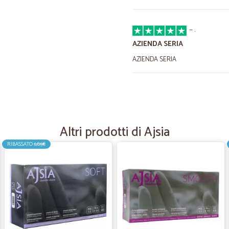
—
.
AZIENDA SERIA
AZIENDA SERIA
—
Gianni Z.
Spedizione impeccabile
La merce è arrivata come descritta
Altri prodotti di Ajsia
RIBASSATO
6,85€
—
Vittoria D.
ottimo servizio
ottimo servizio
—
Dragan D.