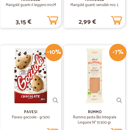
Marigold guanti il leggero mis.M
Marigold guanti sensibili mis. L
11/04/2020
3,15 €
2,99 €
rvizio.
.
03/10/2019
-10%
-7%
PAVESI
RUMMO
Pavesi gocciole - gr.500
Rummo pasta Bio Integrale
Linguine N° 13 500 gr.