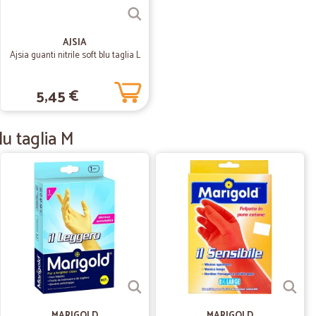
li odini, serietà, e prodotti di alta qualità.
AJSIA
Ajsia guanti nitrile soft blu taglia L
28/03/2021
5,45 €
n protetta. Un ottimo acquisto.
lu taglia M
12/02/2021
sso prodotto nei supee mercati
04/08/2020
lto seri e…
 e avete dei prodotti interessanti grazie mille!!!
MARIGOLD
MARIGOLD