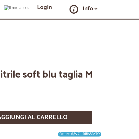
LogIn
Info
itrile soft blu taglia M
AGGIUNGI AL CARRELLO
Costava
6,85 €
- RIBASSATO