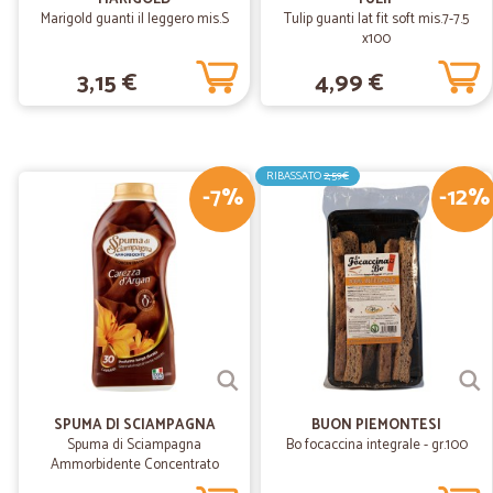
Marigold guanti il leggero mis.S
Tulip guanti lat fit soft mis.7-7.5
x100
3,15 €
4,99 €
RIBASSATO
2,59€
-7%
-12%
SPUMA DI SCIAMPAGNA
BUON PIEMONTESI
Spuma di Sciampagna
Bo focaccina integrale - gr.100
Ammorbidente Concentrato
Carezza d'Argan 600 ml