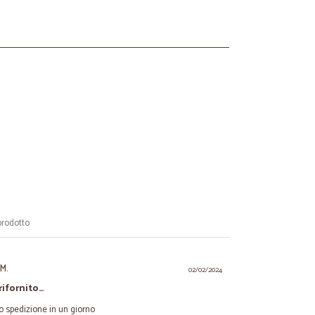
prodotto
M.
02/02/2024
ifornito…
o spedizione in un giorno