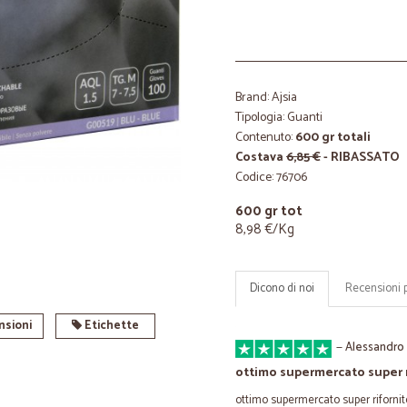
Brand: Ajsia
Tipologia: Guanti
Contenuto:
600 gr totali
Costava
6,85 €
- RIBASSATO
Codice: 76706
600 gr tot
8,98 €/Kg
Dicono di noi
Recensioni 
sioni
Etichette
—
Alessandro 
ottimo supermercato super r
ottimo supermercato super rifornit