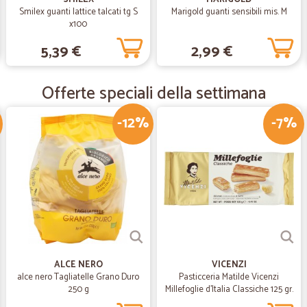
Smilex guanti lattice talcati tg S
Marigold guanti sensibili mis. M
—
Andrea G.
x100
Top!
5,39 €
2,99 €
Tutto preciso e puntuale. Ottimo se
Offerte speciali della settimana
—
Demetrio G
-12%
-7%
okokokokokokokok
okokokokokokok
ALCE NERO
VICENZI
alce nero Tagliatelle Grano Duro
Pasticceria Matilde Vicenzi
250 g
Millefoglie d'Italia Classiche 125 gr.