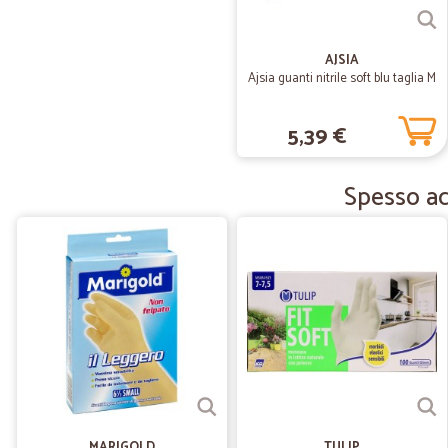
AJSIA
Ajsia guanti nitrile soft blu taglia M
5,39 €
Spesso acq
MARIGOLD
TULIP