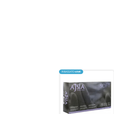
RIBASSATO
6,85€