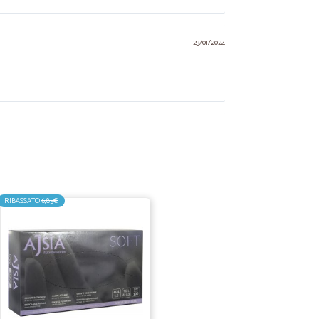
23/01/2024
31/10/2022
, consegna celere.
RIBASSATO
6,85€
07/12/2021
06/09/2021