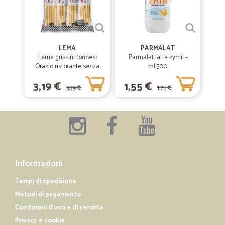
LEMA
PARMALAT
Lema grissini torinesi
Parmalat latte zymil -
Orazio ristorante senza
ml.500
olio di palma x30 gr.450
3,19 €
1,55 €
3,39 €
1,75 €
Informazioni
Tempi di spedizione
Metodi di pagamento
Condizioni d'uso e di vendita
Privacy e cookie