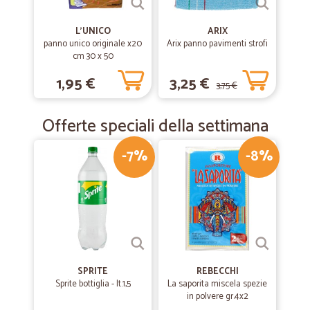
—
Luisella G.
24/02/2020
Ottimi prodotti e veloci
L'UNICO
ARIX
panno unico originale x20
Arix panno pavimenti strofi
Ottimi prodotti e velocità di consegna
cm 30 x 50
1,95 €
3,25 €
3,75 €
—
Dana A.
02/09/2019
Veloce e conveniente
Offerte speciali della settimana
Veloce e conveniente
-7%
-8%
SPRITE
REBECCHI
Sprite bottiglia - lt.1,5
La saporita miscela spezie
in polvere gr.4x2