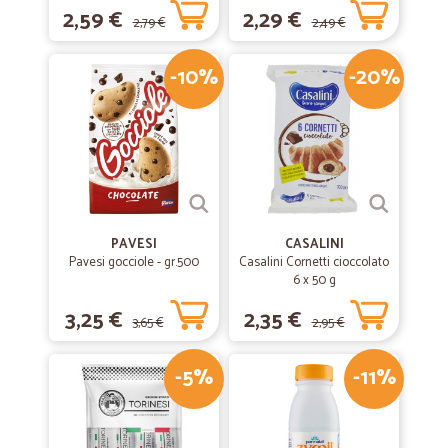
2,59 €
2,29 €
2,79 €
2,49 €
-10%
-20%
PAVESI
CASALINI
Pavesi gocciole - gr.500
Casalini Cornetti cioccolato
6 x 50 g
3,25 €
2,35 €
3,65 €
2,95 €
-5%
-11%