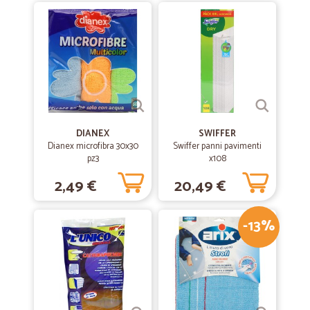
—
Maria elena B.
07/11/2020
Ottimo servizio
Ottimo servizio! Puntuale e consegnato con cura! Lo consiglio!!
—
Pietro Z.
14/07/2020
Tutto perfetto.
DIANEX
SWIFFER
Tutto perfetto.
Dianex microfibra 30x30
Swiffer panni pavimenti
pz3
x108
2,49 €
—
Giuseppina C.
20,49 €
29/06/2020
SPESE DI SPEDIZIONE SPESE DI SPEDIZIONE
SONO RIMASTA SOLTANTO DELUSA DAL FATTO CHE MI ABBIATE
-13%
FATTO PAGARE LE SPESE DI SPEDIZIONE SEBBENE L'ERRORE SIA
STATO VOSTRO NELL'ACCREDITARE ANCHE LA CIFRA DI PRODOTTI
ASSENTI IN MAGAZZINO… NONOSTANTE CIO' SONO SODDISFATTA
DI VOI. GRAZIE.GIUSEPPINA CAPRIO