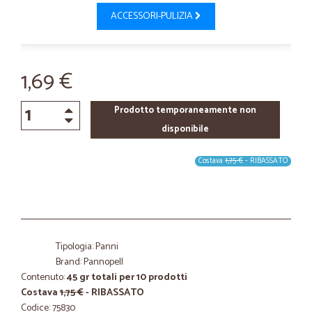
ACCESSORI-PULIZIA
1,69 €
Prodotto temporaneamente non
disponibile
Costava
1,75 €
- RIBASSATO
Tipologia: Panni
Brand: Pannopell
Contenuto:
45 gr totali per 10 prodotti
Costava
1,75 €
- RIBASSATO
Codice: 75830