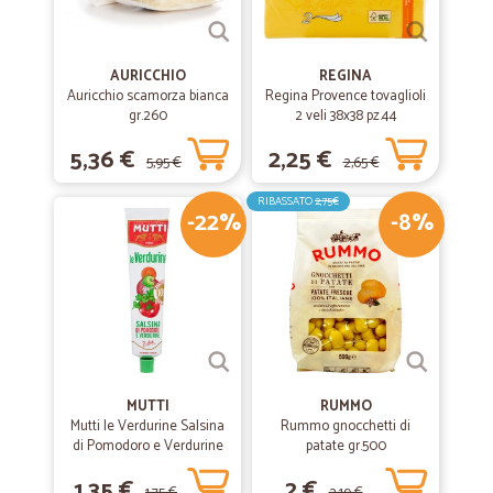
—
Concetta D.
20/11/2019
AURICCHIO
REGINA
Eccellente
Auricchio scamorza bianca
Regina Provence tovaglioli
gr.260
2 veli 38x38 pz.44
Ordinato e arrivato subito
5,36 €
2,25 €
5,95 €
2,65 €
—
Ginetta A.
RIBASSATO
2,75€
24/07/2019
-22%
-8%
Puntualità e precisione!
Puntualità e precisione!
MUTTI
RUMMO
Mutti le Verdurine Salsina
Rummo gnocchetti di
di Pomodoro e Verdurine
patate gr.500
130 g
1,35 €
2 €