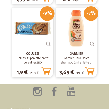
1,75 €
2,19 €
-9%
-7%
COLUSSI
GARNIER
Colussi zuppalatte caffe'
Garnier Ultra Dolce
cereali gr.250
Shampoo 2in1 al latte di
Vaniglia e polpa di Papaya
1,9 €
3,65 €
per capelli lunghi, 300 ml.
2,09 €
3,95 €