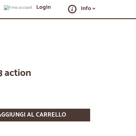
LogIn
Info
3 action
AGGIUNGI AL CARRELLO