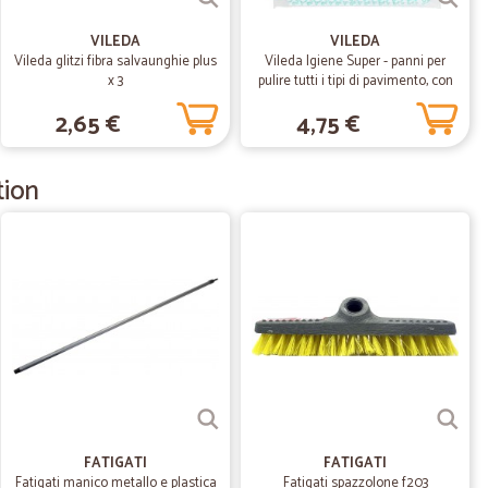
07/04/2020
VILEDA
VILEDA
Vileda glitzi fibra salvaunghie plus
Vileda Igiene Super - panni per
zzi…
x 3
pulire tutti i tipi di pavimento, con
eggermente sopra la media
50% in microfibra, 3x 45x50 cm
2,65 €
4,75 €
10/03/2020
tion
14/02/2020
03/11/2019
FATIGATI
FATIGATI
crizione
Fatigati manico metallo e plastica
Fatigati spazzolone f203