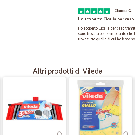
—
Claudia G.
Ho scoperto Cicalia per caso
Ho scoperto Cicalia per caso tramit
sono trovata benissimo tanto che ho
trovo tutto quello di cui ho bisogn
—
Rita D.
Ordine arrivato nel giorno…
Altri prodotti di Vileda
Ordine arrivato nel giorno previst
—
Rosa C.
Se non fosse stato per aver
Se non fosse stato per aver cambiat
aver saputo all'ultima ora che la c
merce consegnata, confezione int