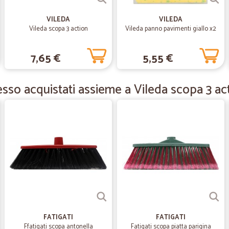
—
Luca P.
VILEDA
VILEDA
Vileda scopa 3 action
Vileda panno pavimenti giallo x2
servizio impeccabile con pre
servizio impeccabile con prezzi l
7,65 €
5,55 €
—
Silvia B.
sso acquistati assieme a Vileda scopa 3 ac
Ottima esperienza
Ottima esperienza! Celeri e precisi!
—
Gabriella M.
Massima puntualità
Massima puntualità
—
Giacomo M.
FATIGATI
FATIGATI
Tutto perfetto come da des
Ffatigati scopa antonella
Fatigati scopa piatta parigina