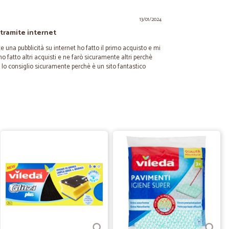
13/01/2024
 tramite internet
e una pubblicità su internet ho fatto il primo acquisto e mi
 fatto altri acquisti e ne farò sicuramente altri perchè
o lo consiglio sicuramente perchè è un sito fantastico
26/07/2020
o.ottimo e comodissimo.
17/06/2020
 cambiato…
o per tre volte il giorno di consegna, e nei primi 2 giorni
onsegna veniva rimandata, per il resto è stato tutto ok,
egra.