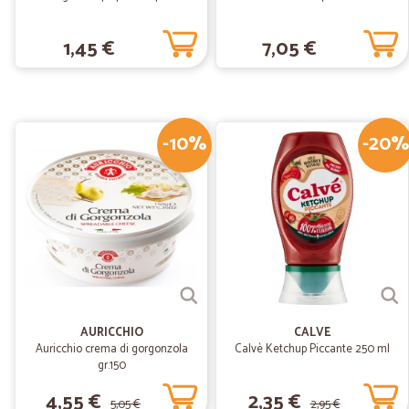
1,45 €
7,05 €
-10%
-20%
AURICCHIO
CALVE
Auricchio crema di gorgonzola
Calvè Ketchup Piccante 250 ml
gr.150
4,55 €
2,35 €
5,05 €
2,95 €