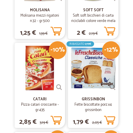
MOLISANA
SOFT SOFT
Molisana mezzi rigatoni
Soft soft bicchieri di carta
n.32 - gr.500
riciclabili colore verde mela
cl.20 pz.15
1,25 €
2 €
1,39 €
2,19 €
RIBASSATO
2,19€
-10%
-12%
CATARI
GRISSINBON
Pizza catari croccante -
Fette biscottate porz.x4
gr.435
grissinbon
2,85 €
1,79 €
3,19 €
2,05 €