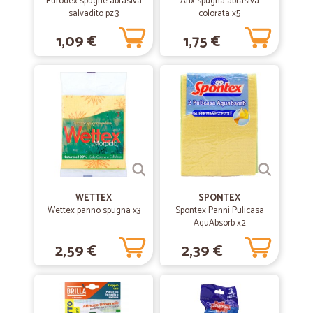
servizio perfetto
Eurodex spugne abrasiva
Arix spugna abrasiva
salvadito pz.3
colorata x5
ottima qualita dei prodotti e servizio perfetto
1,09 €
1,75 €
—
Daniela B.
13/08/2020
Ottimo
Consegna veloce... Tutto perfetto
—
Mauro C.
20/04/2020
Quasi tutto bene..
Ottima puntualità nei tempi di consegna...frutta e verdura buona e di
WETTEX
SPONTEX
grande qualità unica pecca alcuni prodotti sono fuori prezzo
Wettex panno spugna x3
Spontex Panni Pulicasa
AquAbsorb x2
2,59 €
2,39 €
—
Sandra P.
06/04/2020
Servizio ottimo
Servizio ottimo