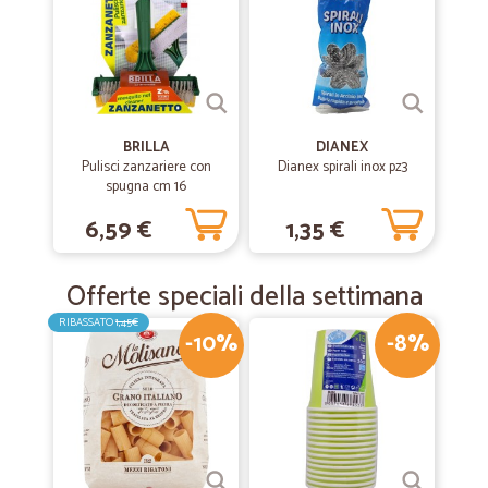
—
Paolo P.
09/04/2020
abbiamo ricevuto tutto nei tempi…
abbiamo ricevuto tutto nei tempi indicati
BRILLA
DIANEX
Pulisci zanzariere con
Dianex spirali inox pz3
—
Stefano C.
25/04/2019
spugna cm 16
vasetto rotto
6,59 €
1,35 €
Tutto ok peccato che un vasetto di un prodotto sia arrivato rotto
Offerte speciali della settimana
RIBASSATO
1,45€
-10%
-8%