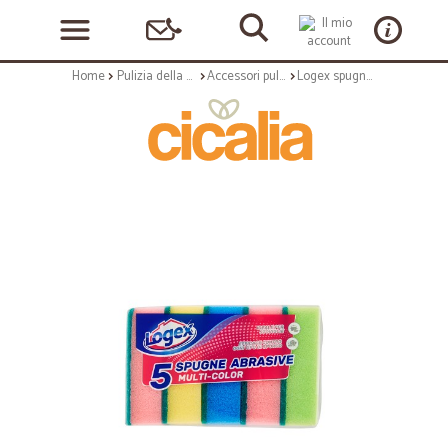
Home
Pulizia della casa
Accessori pulizia
Logex spugne abrasive multicolor x5