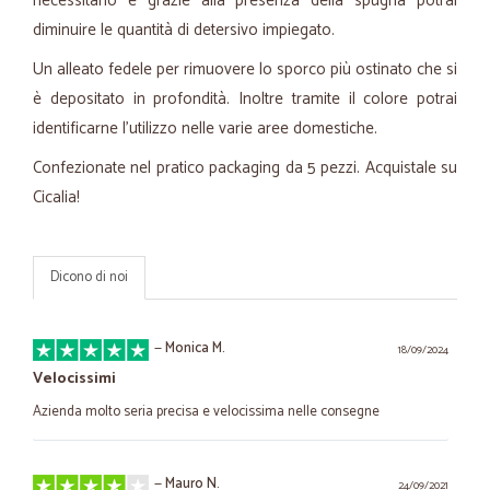
necessitano e grazie alla presenza della spugna potrai
diminuire le quantità di detersivo impiegato.
Un alleato fedele per rimuovere lo sporco più ostinato che si
è depositato in profondità. Inoltre tramite il colore potrai
identificarne l'utilizzo nelle varie aree domestiche.
Confezionate nel pratico packaging da 5 pezzi. Acquistale su
Cicalia!
Dicono di noi
—
Monica M.
18/09/2024
Velocissimi
Azienda molto seria precisa e velocissima nelle consegne
—
Mauro N.
24/09/2021