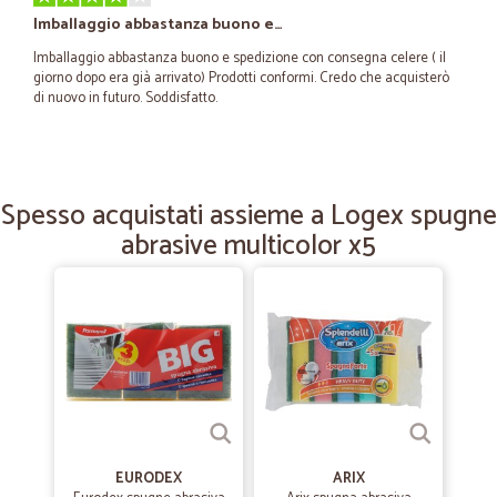
Imballaggio abbastanza buono e…
Imballaggio abbastanza buono e spedizione con consegna celere ( il
giorno dopo era già arrivato) Prodotti conformi. Credo che acquisterò
di nuovo in futuro. Soddisfatto.
—
Carmelo D.
01/06/2021
Ciao sono molto soddisfatto della…
Spesso acquistati assieme a Logex spugne
abrasive multicolor x5
Ciao sono molto soddisfatto della puntualità è della cortesia I
prodotti acquistati sono di qualità
—
Diego F.
18/05/2021
SUPERVELOCI
SUPERVELOCI, ottimo servizio!
—
Mario T.
19/05/2021
EURODEX
ARIX