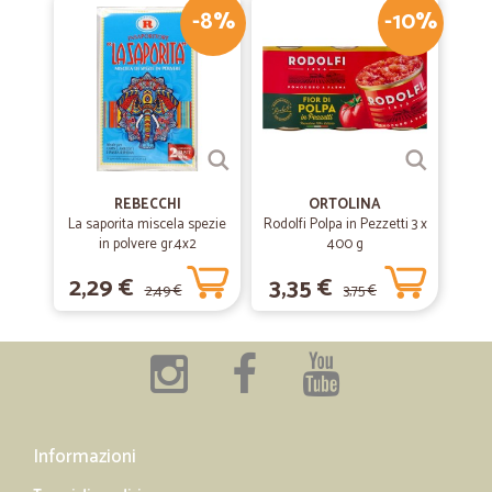
-8%
-10%
REBECCHI
ORTOLINA
La saporita miscela spezie
Rodolfi Polpa in Pezzetti 3 x
in polvere gr.4x2
400 g
2,29 €
3,35 €
2,49 €
3,75 €
Informazioni