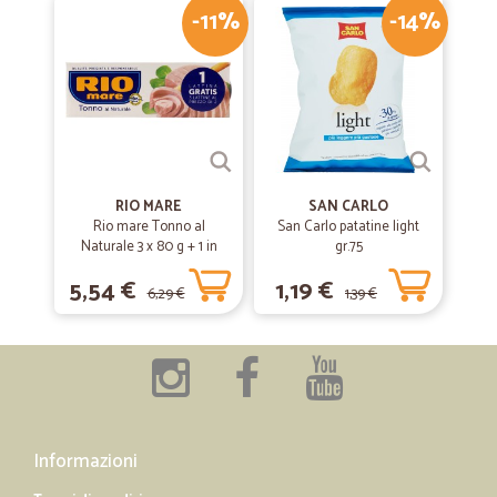
-11%
-14%
RIO MARE
SAN CARLO
Rio mare Tonno al
San Carlo patatine light
Naturale 3 x 80 g + 1 in
gr.75
omaggio
5,54 €
1,19 €
6,29 €
1,39 €
Informazioni