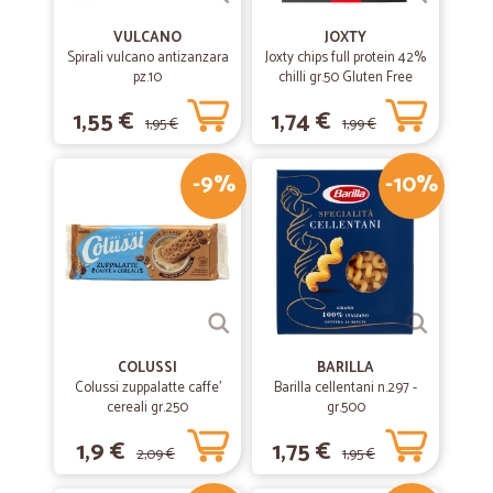
VULCANO
JOXTY
Spirali vulcano antizanzara
Joxty chips full protein 42%
pz.10
chilli gr.50 Gluten Free
1,55 €
1,74 €
1,95 €
1,99 €
-9%
-10%
COLUSSI
BARILLA
Colussi zuppalatte caffe'
Barilla cellentani n.297 -
cereali gr.250
gr.500
1,9 €
1,75 €
2,09 €
1,95 €