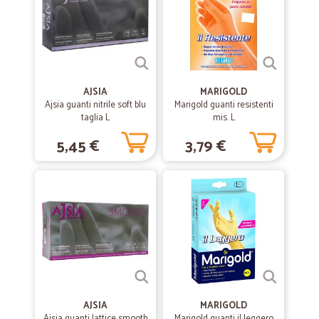
AJSIA
MARIGOLD
Ajsia guanti nitrile soft blu
Marigold guanti resistenti
taglia L
mis. L
5,45 €
3,79 €
AJSIA
MARIGOLD
Ajsia guanti lattice smooth
Marigold guanti il leggero