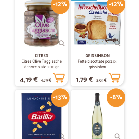
-12%
-12%
CITRES
GRISSINBON
Citres Olive Taggiasche
Fette biscottate porz.x4
denocciolate 200 gr.
grissinbon
4,19 €
1,79 €
4,79 €
2,05 €
-13%
-8%