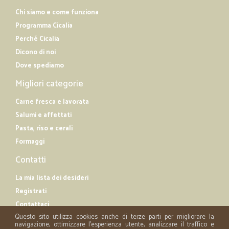
Chi siamo e come funziona
Programma Cicalia
Perché Cicalia
Dicono di noi
Dove spediamo
Migliori categorie
Carne fresca e lavorata
Salumi e affettati
Pasta, riso e cerali
Formaggi
Contatti
La mia lista dei desideri
Registrati
Contattaci
Questo sito utilizza cookies anche di terze parti per migliorare la
navigazione, ottimizzare l'esperienza utente, analizzare il traffico e