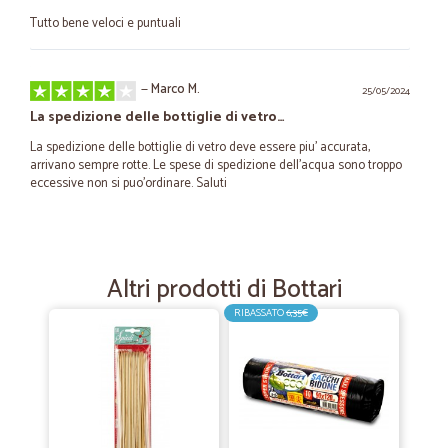
Tutto bene veloci e puntuali
—
Marco M.
25/05/2024
La spedizione delle bottiglie di vetro…
La spedizione delle bottiglie di vetro deve essere piu' accurata,
arrivano sempre rotte. Le spese di spedizione dell'acqua sono troppo
eccessive non si puo'ordinare. Saluti
—
Giovanni L.
13/03/2023
Ottimo il servizio
Altri prodotti di Bottari
L'ordine è stato consegnato in pochissimo tempo.
RIBASSATO
6,35€
—
Giorgio S.
19/08/2022
Bravi
Mi sono trovato molto bene veloci e precisi