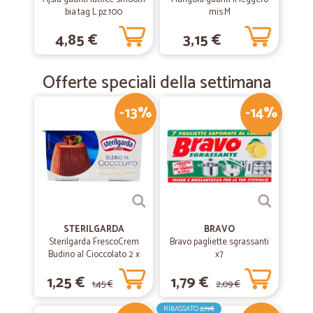
bia.tag L pz.100
mis.M
4,85 €
3,15 €
Offerte speciali della settimana
-13%
-14%
STERILGARDA
BRAVO
Sterilgarda FrescoCrem
Bravo pagliette sgrassanti
Budino al Cioccolato 2 x
x7
100 gr.
1,25 €
1,79 €
1,45 €
2,09 €
RIBASSATO
2,19€