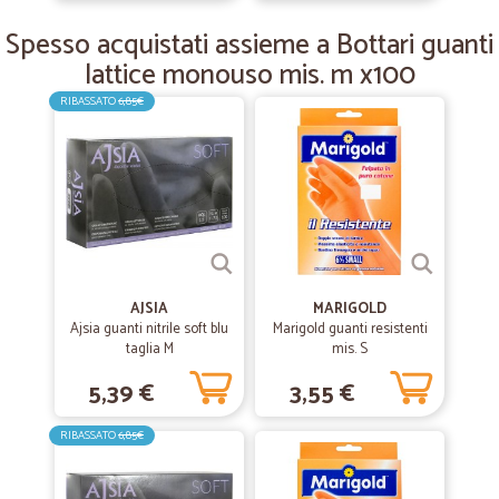
È stata la prima di altre esperienze, sito molto interessante e
Spesso acquistati assieme a Bottari guanti
professionale
lattice monouso mis. m x100
RIBASSATO
6,85€
—
Marco C.
04/03/2020
Perfetti!!!
Perfetti!!!
—
Paola B.
08/02/2020
Ottimi prezzi,ottimo servizio,consegne…
AJSIA
MARIGOLD
Ottimi prezzi,ottimo servizio,consegne veloci,bravi.
Ajsia guanti nitrile soft blu
Marigold guanti resistenti
taglia M
mis. S
5,39 €
3,55 €
—
Georges V.
20/01/2020
prodoti exelenti
RIBASSATO
6,85€
prodoti exelenti