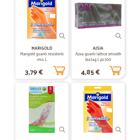
consegna precisa e puntuale.ottima…
consegna precisa e puntuale.ottima scelta!
—
Oriana p. P.
22/06/2019
ottimo tutto
MARIGOLD
AJSIA
Marigold guanti resistenti
Ajsia guanti lattice smooth
ottimo tutto, servizio, prodotti
mis. L
bia.tag L pz.100
3,79 €
4,85 €