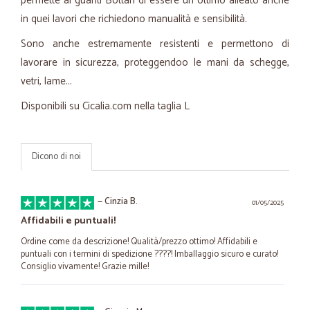
permette ai guanti Bottari di essere un ottimo alleato anche
in quei lavori che richiedono manualità e sensibilità.
Sono anche estremamente resistenti e permettono di
lavorare in sicurezza, proteggendoo le mani da schegge,
vetri, lame...
Disponibili su Cicalia.com nella taglia L
Dicono di noi
—
Cinzia B.
01/05/2025
Affidabili e puntuali!
Ordine come da descrizione! Qualità/prezzo ottimo! Affidabili e
puntuali con i termini di spedizione ????! Imballaggio sicuro e curato!
Consiglio vivamente! Grazie mille!