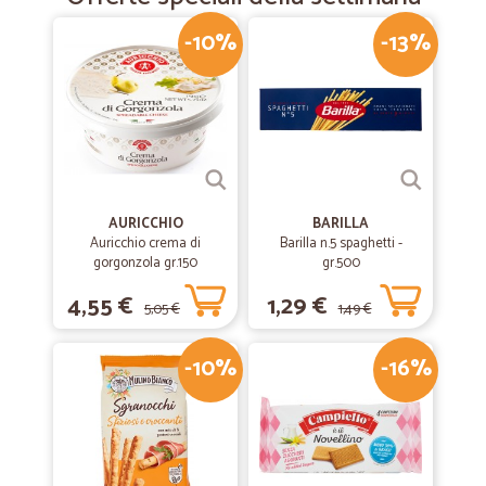
-10%
-13%
AURICCHIO
BARILLA
Auricchio crema di
Barilla n.5 spaghetti -
gorgonzola gr.150
gr.500
4,55 €
1,29 €
5,05 €
1,49 €
-10%
-16%