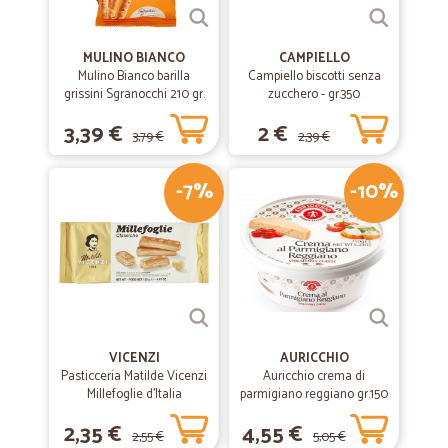
MULINO BIANCO
CAMPIELLO
Mulino Bianco barilla
Campiello biscotti senza
grissini Sgranocchi 210 gr.
zucchero - gr.350
3,39 €
2 €
3,79 €
2,39 €
-7%
-10%
VICENZI
AURICCHIO
Pasticceria Matilde Vicenzi
Auricchio crema di
Millefoglie d'Italia
parmigiano reggiano gr.150
Classiche 125 gr.
2,35 €
4,55 €
2,55 €
5,05 €