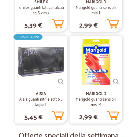
SMILEX
MARIGOLD
Smilex guanti lattice talcati
Marigold guanti sensibili
tg S x100
mis. L
5,39 €
2,99 €
RIBASSATO
6,85€
AJSIA
MARIGOLD
Ajsia guanti nitrile soft blu
Marigold guanti sensibili
taglia L
mis. M
5,45 €
2,99 €
Offerte speciali della settimana