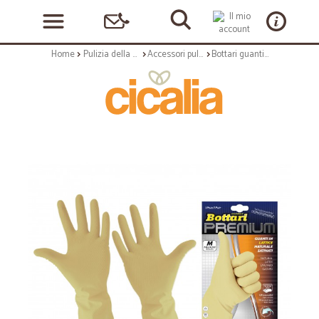
Home
Pulizia della casa
Accessori pulizia
Bottari guanti lattice satin mis. l x2