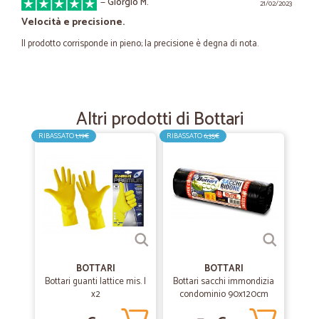
—
Giorgio M.
21/02/2023
Velocità e precisione.
Il prodotto corrisponde in pieno; la precisione è degna di nota.
—
Matteo R.
31/10/2020
Tutto bene
Altri prodotti di Bottari
Peccato per il ritardo. Per il resto direi tutto perfetto.
RIBASSATO
1,19€
RIBASSATO
6,35€
—
Claudia G.
10/10/2020
Veloci nella consegna
Veloci nella consegna
—
Stefano R.
BOTTARI
BOTTARI
05/08/2020
Bottari guanti lattice mis. l
Bottari sacchi immondizia
Perfetto.
x2
condominio 90x120cm
Perfetto in tutto.