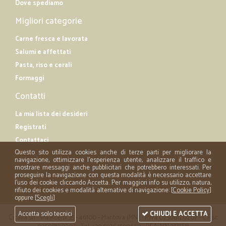
Dove spediamo
Migliori categorie
Carne fresca e lavorata
Salumi e affettati
Pasta, riso e cerali
Formaggi
Contatti
La mia lista dei desideri
Registrati
Contattaci
Questo sito utilizza cookies anche di terze parti per migliorare la
navigazione, ottimizzare l'esperienza utente, analizzare il traffico e
mostrare messaggi anche pubblicitari che potrebbero interessati. Per
proseguire la navigazione con questa modalità è necessario accettare
l'uso dei cookie cliccando Accetta. Per maggiori info su utilizzo, natura,
rifiuto dei cookies e modalità alternative di navigazione: [
Cookie Policy
]
oppure [
Scegli
]
Accetta solo tecnici
CHIUDI E ACCETTA
Cicalia srl - via Acerbi 35 - 46100 - Mantova (MN) - P.iva 02508120207 - C.Fisc