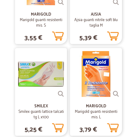
Consegna veloce e massima serietà per…
Consegna veloce e massima serietà per ricevere prodotti
MARIGOLD
AJSIA
freschissimi. La consiglio vivamente
Marigold guanti resistenti
Ajsia guanti nitrile soft blu
mis. S
taglia M
3,55 €
5,39 €
—
Donatella C.
05/12/2018
Servizio efficiente
Servizio efficiente. Prodotti come si comprerebbe al supermercato.
....Alcuni anche meno cari.
SMILEX
MARIGOLD
Smilex guanti lattice talcati
Marigold guanti resistenti
tg L x100
mis. L
5,25 €
3,79 €