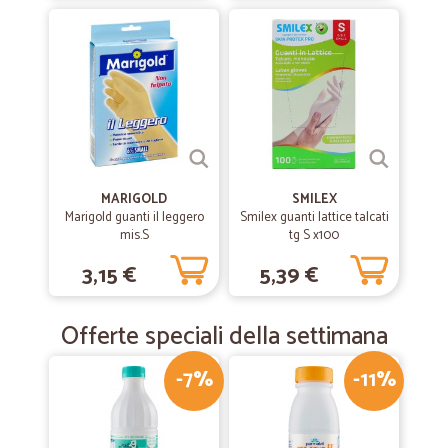
MARIGOLD
SMILEX
Marigold guanti il leggero
Smilex guanti lattice talcati
mis.S
tg S x100
3,15 €
5,39 €
Offerte speciali della settimana
-7%
-11%