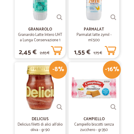
GRANAROLO
PARMALAT
Granarolo Latte Intero UHT
Parmalat latte zymil -
a Lunga Conservazione 1
ml.500
Lt.
2,45 €
1,55 €
2,65 €
1,75 €
-8%
-16%
DELICIUS
CAMPIELLO
Delicius filetti di alici all'olio
Campiello biscotti senza
oliva - gr.90
zucchero - gr.350