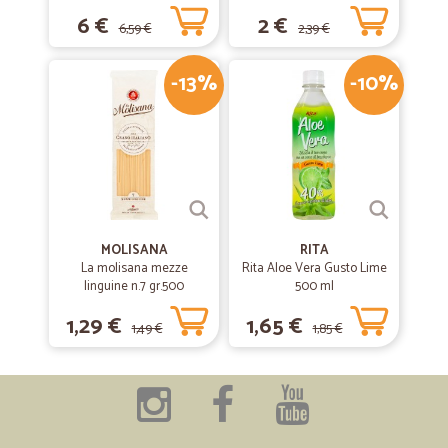
6 €
2 €
6,59 €
2,39 €
-13%
-10%
MOLISANA
RITA
La molisana mezze
Rita Aloe Vera Gusto Lime
linguine n.7 gr.500
500 ml
1,29 €
1,65 €
1,49 €
1,85 €