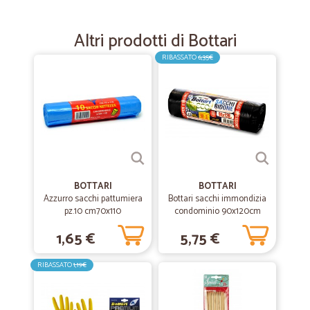
—
Francesco B.
03/10/2022
Tutto perfetto ....
Altri prodotti di Bottari
Tutto perfetto ....
RIBASSATO
6,35€
—
Doyma patricia G.
18/04/2022
Ho già comprato varie volte e mi sono…
Ho già comprato varie volte e mi sono trovata bene, imballaggio
sicuro, personale a disposizione per chiarimenti, merce di buona
qualità.
BOTTARI
BOTTARI
Azzurro sacchi pattumiera
Bottari sacchi immondizia
—
Silvia T.
pz.10 cm70x110
condominio 90x120cm
03/11/2021
Consegna nei tempi e senza problemi
1,65 €
5,75 €
Consegna nei tempi e senza problemi. Merce di alta qualità
RIBASSATO
1,19€
—
Giorgio C.
13/10/2021