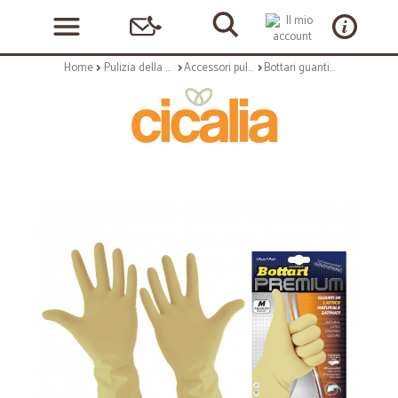
Home
Pulizia della casa
Accessori pulizia
Bottari guanti lattice satin mis. s x2