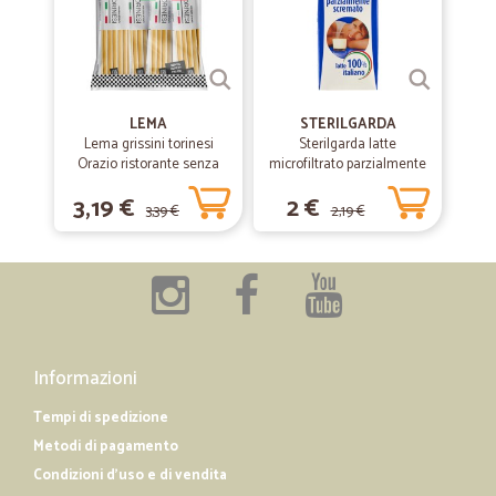
—
Luca P.
30/03/2020
Ottimo.
Ottimo. Tutto giusto.
LEMA
STERILGARDA
Lema grissini torinesi
Sterilgarda latte
Orazio ristorante senza
microfiltrato parzialmente
—
Maurizio B.
06/03/2020
olio di palma x30 gr.450
scremato lt.1
Ottimi prodotti!
3,19 €
2 €
3,39 €
2,19 €
Ottimi prodotti!
—
Fiorella B.
08/03/2019
spese di spedizione
sono molto soddisfatta. veloci e puntuali. l'unica pecca,,,, che sono un
Informazioni
pò troppo costose le spese di spedizione.
Tempi di spedizione
Metodi di pagamento
Condizioni d'uso e di vendita