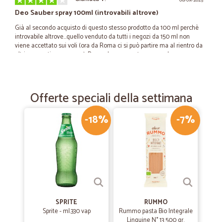
06/09/2025
Deo Sauber spray 100ml (introvabili altrove)
Già al secondo acquisto di questo stesso prodotto da 100 ml perchè
introvabile altrove...quello venduto da tutti i negozi da 150 ml non
viene accettato sui voli (ora da Roma ci si può partire ma al rientro da
altri aeroporti non ancora). Prezzo leggermente caro anche
comprando maggiore quantità (si abbassa solo la spesa del
trasporto)
Offerte speciali della settimana
—
Guido M.
02/12/2024
-18%
-7%
tutto bene
consegna puntuale tutti i prodotti richiesti erano li
—
Alba V.
12/10/2021
Prodotti di qualità
Prodotti di qualità e consegna puntuale. Non ho dato 5 stelle solo
SPRITE
RUMMO
perché un sapone liquido si è “ammaccato” probabilmente durante il
Sprite - ml.330 vap
Rummo pasta Bio Integrale
trasporto e ha perso un po’ di liquido.
Linguine N° 13 500 gr.