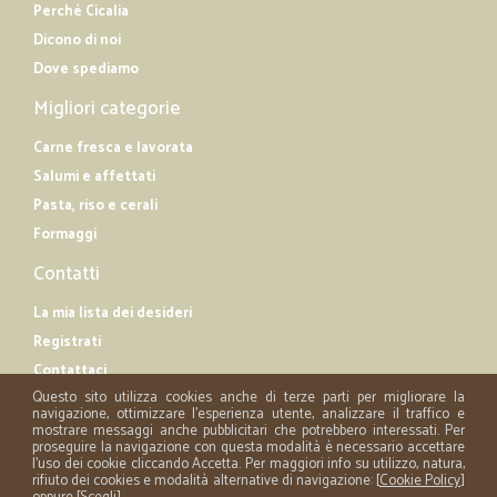
Perché Cicalia
Dicono di noi
Dove spediamo
Migliori categorie
Carne fresca e lavorata
Salumi e affettati
Pasta, riso e cerali
Formaggi
Contatti
La mia lista dei desideri
Registrati
Contattaci
Questo sito utilizza cookies anche di terze parti per migliorare la
navigazione, ottimizzare l'esperienza utente, analizzare il traffico e
mostrare messaggi anche pubblicitari che potrebbero interessati. Per
proseguire la navigazione con questa modalità è necessario accettare
l'uso dei cookie cliccando Accetta. Per maggiori info su utilizzo, natura,
rifiuto dei cookies e modalità alternative di navigazione: [
Cookie Policy
]