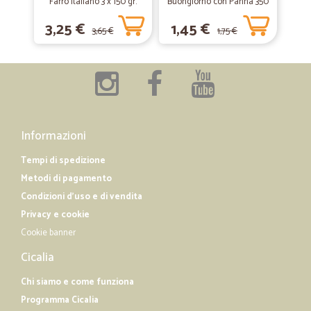
Farro Italiano 3 x 150 gr.
Buongiorno con Panna 350
g
Consegna e prodotti come da aspettative.
3,25 €
1,45 €
3,65 €
1,75 €
Informazioni
Tempi di spedizione
Metodi di pagamento
Condizioni d'uso e di vendita
Privacy e cookie
Cookie banner
Cicalia
Chi siamo e come funziona
Programma Cicalia