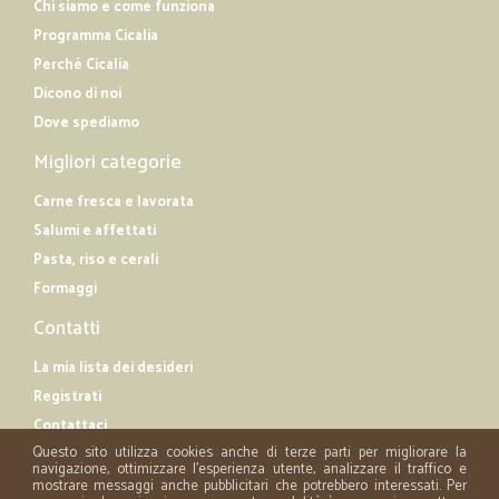
Chi siamo e come funziona
Programma Cicalia
Perché Cicalia
Dicono di noi
Dove spediamo
Migliori categorie
Carne fresca e lavorata
Salumi e affettati
Pasta, riso e cerali
Formaggi
Contatti
La mia lista dei desideri
Registrati
Contattaci
Questo sito utilizza cookies anche di terze parti per migliorare la
navigazione, ottimizzare l'esperienza utente, analizzare il traffico e
mostrare messaggi anche pubblicitari che potrebbero interessati. Per