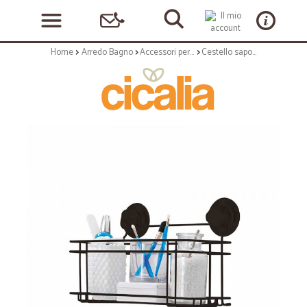
Home
Arredo Bagno
Accessori per bagno
Cestello saponi grande con ventose - serie bestlock black