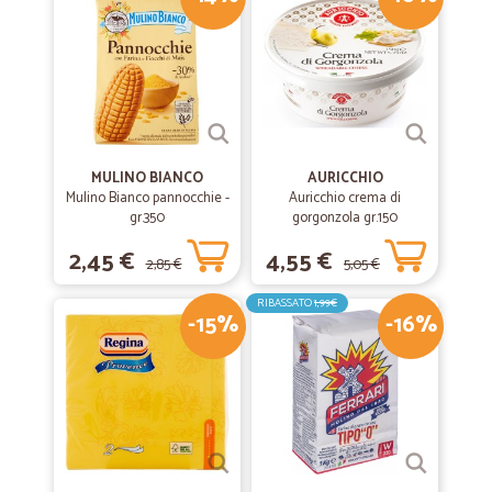
—
Simona P.
25/05/2020
Mi trovo da sempre bene
Mi trovo da sempre bene. Seri e veloci
—
Andrea D.
28/05/2020
MULINO BIANCO
AURICCHIO
Cicalia
Mulino Bianco pannocchie -
Auricchio crema di
gr.350
gorgonzola gr.150
... servizio impeccabile ...
2,45 €
4,55 €
2,85 €
5,05 €
—
Debora S.
12/04/2020
RIBASSATO
1,99€
-15%
-16%
Ottima esperienza
Ottima esperienza, ci siamo trovati benissimo a ordinare online, è
arrivato tutto perfetto e con un imballo top Poi sono Mantovani, non si
può non supportare le aziende nel territorio dove vivo! Sicuramente
ordinerò ancora GRAZIE!
—
Joe R.