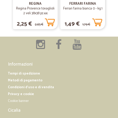
09/06/2019
REGINA
FERRARI FARINA
facile di navigare sul sito
Regina Provence tovaglioli
Ferrari farina bianca 0 - kg.1
2 veli 38x38 pz.44
facile di navigare sul sito
2,25 €
1,49 €
2,65 €
1,79 €
—
Emanuela B.
22/05/2019
Accuratezza e precisione
Accuratezza e precisione. Comunicazioni chiare
Informazioni
Tempi di spedizione
Metodi di pagamento
Condizioni d'uso e di vendita
Privacy e cookie
Cookie banner
Cicalia