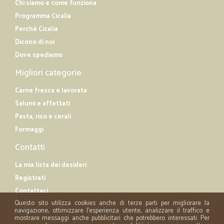
Chi siamo e come funziona
Programma Cicalia
Perché Cicalia
Dicono di noi
Dove spediamo
Migliori categorie
Carne fresca e lavorata
Salumi e affettati
Pasta, riso e cerali
Formaggi
Contatti
La mia lista dei desideri
Registrati
Contattaci
Questo sito utilizza cookies anche di terze parti per migliorare la
navigazione, ottimizzare l'esperienza utente, analizzare il traffico e
mostrare messaggi anche pubblicitari che potrebbero interessati. Per