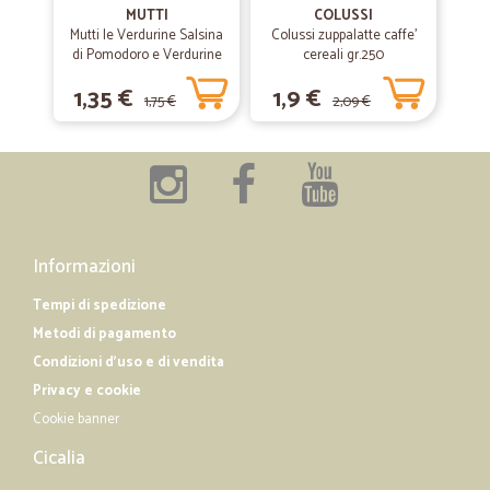
MUTTI
COLUSSI
Mutti le Verdurine Salsina
Colussi zuppalatte caffe'
di Pomodoro e Verdurine
cereali gr.250
—
Fabio B.
21/02/2020
130 g
Buongiorno
1,35 €
1,9 €
1,75 €
2,09 €
Buongiorno, sono soddisfatto della consegna, soddisfatto dei
prodotti, e spero di proseguire come ora. Grazie
—
Massimo M.
10/11/2019
Tutto ok
Informazioni
Tutto ooooook
Tempi di spedizione
Metodi di pagamento
—
Enrico B.
25/01/2019
Condizioni d'uso e di vendita
Meravigliosa idea
Privacy e cookie
Meravigliosa idea . funziona alla perfezione , sono puntuali e se ci
Cookie banner
sono problemi di orario ci si viene incontro. I prodotti freschi sono
ottimi .
Cicalia