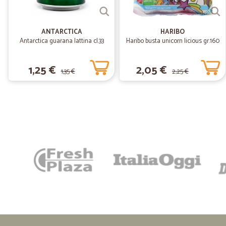
ANTARCTICA
HARIBO
Antarctica guarana lattina cl.33
Haribo busta unicorn licious gr.160
1,25 €
2,05 €
1,35 €
2,25 €