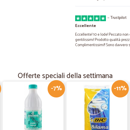
—
Trustpilot
Eccellente
Eccellente! 10 e lode! Peccato non e
gentilissimi! Prodotto qualità prezz
Complimentissimi!! Sono davvero sod
—
Teresa A.
precisi e puntuali.
Offerte speciali della settimana
precisi e puntuali.
-7%
-11%
—
Claudio T.
Questo e` stato il mio terzo
Questo e` stato il mio terzo acqui
alla consegna.