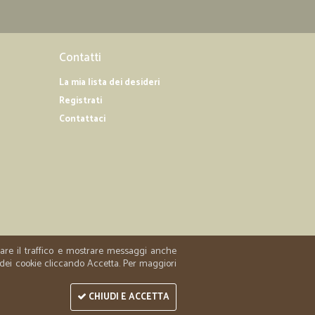
.
30/03/2020
Contatti
La mia lista dei desideri
Registrati
14/07/2019
Contattaci
sulla spedizione con tempi di consegna molto veloci.
.al
13/12/2018
e e risoluzione dei problemi
soluzione dei problemi connessi alla spedizione
zzare il traffico e mostrare messaggi anche
 dei cookie cliccando Accetta. Per maggiori
CHIUDI E ACCETTA