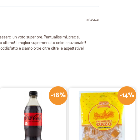
31/12/2021
sserci un voto superiore. Puntualissimi, precisi,
o ottimo! Il miglior supermercato online nazionale!!!
disfatto e siamo oltre oltre oltre le aspettative!
10/06/2021
-18%
-14%
26/02/2021
 acquisto e…
sto e come sempre sono rimasto soddisfatto dall`ordine