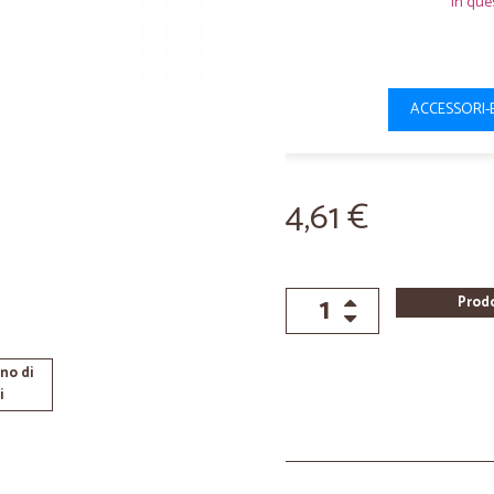
In que
ACCESSORI-
4,61 €
Prod
no di
i