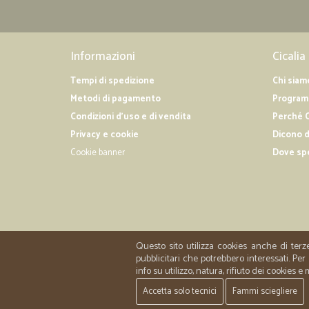
Informazioni
Cicalia
Tempi di spedizione
Chi siam
Metodi di pagamento
Programm
Condizioni d'uso e di vendita
Perché C
Privacy e cookie
Dicono d
Cookie banner
Dove sp
Questo sito utilizza cookies anche di terz
pubblicitari che potrebbero interessati. P
info su utilizzo, natura, rifiuto dei cookies e
Accetta solo tecnici
Fammi sciegliere