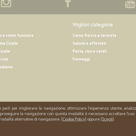
—
Francesca D
SERVIZIO VELOCE
SERVIZIO VELOCE
Migliori categorie
o e come funziona
Carne fresca e lavorata
—
Oronzo A.
a Cicalia
Salumi e affettati
Tutto OK,
icalia
Pasta, riso e cerali
i noi
Formaggi
Tutto OK, Perfettamente informati 
Sicuramente comprerò in futuro. or
ediamo
—
Giorgio B.
Ottimo servizio di spedizion
Ottimo servizio di spedizione e ri
e parti per migliorare la navigazione, ottimizzare l'esperienza utente, anali
er proseguire la navigazione con questa modalità è necessario accettare l'uso
 modalità alternative di navigazione: [
Cookie Policy
] oppure [
Scegli
]