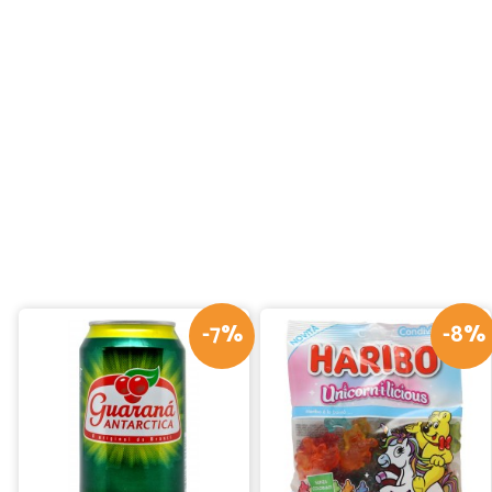
-7%
-8%