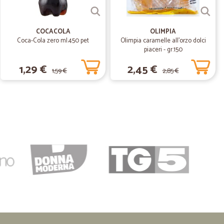
28/10/2020
COCACOLA
OLIMPIA
Coca-Cola zero ml.450 pet
Olimpia caramelle all'orzo dolci
piaceri - gr.150
1,29 €
2,45 €
1,59 €
2,85 €
08/06/2020
 arrivata in ottime condizioni. Unico neo il corriere che è
06/04/2020
nte in 24…
ore, scelta dei prodotti varia e di qualità. Ritengo sia
gentilissimi nonostante il periodo un po complesso causa