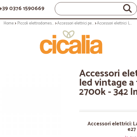
+39 0376 1590669
Home
Piccoli elettrodomestici
Accessori elettrici per elettrodomestici
Accessori elettrici: Lampadina sfera led vintage a filamento e27 - 3,6w - 2700k - 342 lm
Accessori ele
led vintage a 
2700k - 342 l
Accessori elettrici: 
e27 