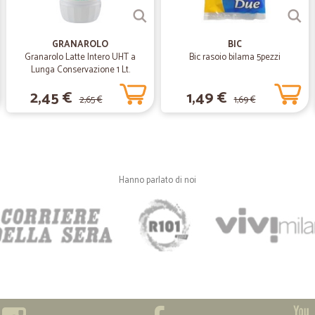
—
Elisa Z.
GRANAROLO
BIC
Ottimi prezzi
Granarolo Latte Intero UHT a
Bic rasoio bilama 5pezzi
Ottimi prezzi, puntuali
Lunga Conservazione 1 Lt.
2,45 €
1,49 €
2,65 €
1,69 €
—
Morena C.
Consegna nei tempi stabiliti
Consegna nei tempi stabiliti, merce
stato abbastanza scortese.
Hanno parlato di noi
—
Elisa C.
Ordine ricevuto perfettame
Ordine ricevuto perfettamente in 24 
un'ottimo servizio e gli operatori 
Covid. Complimenti !!