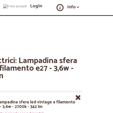
LogIn
Info
ttrici: Lampadina sfera
filamento e27 - 3,6w -
m
Lampadina sfera led vintage a filamento
- 3,6w - 2700k - 342 lm