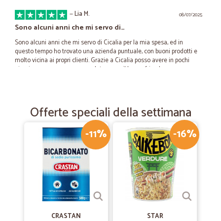
—
Lia M.
08/07/2025
Sono alcuni anni che mi servo di…
Sono alcuni anni che mi servo di Cicalia per la mia spesa, ed in
questo tempo ho trovato una azienda puntuale, con buoni prodotti e
molto vicina ai propri clienti. Grazie a Cicalia posso avere in pochi
giorni una spesa a casa completa e con il banco frigo la merce
rimane freschissima. La consiglierei a tutti.
Offerte speciali della settimana
—
Erika B.
07/04/2021
Tutto perfetto!
-11%
-16%
Ho fatto 2 spese su Cicalia,posso dire ottimo servizio sia nella
preparazione dei pacchi che nella spedizione! Graditissimi gli omaggi!
—
Claudia Z.
02/10/2020
Ottimo servizio
Ottimo servizio, puntuale, i prodotti molto ben confezionati, prezzi da
CRASTAN
STAR
supermercato, molto, .molto soddisfatta, da considerare che mi