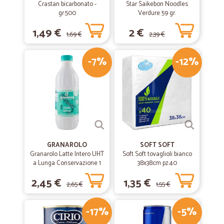
Crastan bicarbonato -
Star Saikebon Noodles
hanno servita anche in periodo di lockdown , grazie a voi..
gr.500
Verdure 59 gr.
1,49 €
2 €
1,69 €
2,39 €
—
Rossana S.
18/07/2020
Veloce e spese di trasporto economiche
-7%
-12%
Veloce e spese di trasporto economiche
—
Irene V.
28/06/2020
Tutto ottimo
Tutto ottimo. Gestione dell'ordine velocissimo. Fruiró ancora. Grazie!
GRANAROLO
SOFT SOFT
Granarolo Latte Intero UHT
Soft Soft tovaglioli bianco
a Lunga Conservazione 1
—
.
38x38cm pz.40
02/06/2020
Lt.
I vari prodotti sono freschi e scelti…
2,45 €
1,35 €
2,65 €
1,55 €
I vari prodotti sono freschi e scelti con cura, il packaging è ottimo e il
servizio di consegna inappuntabile
-17%
-5%