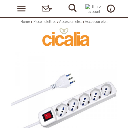
Home
Piccoli elettrodomestici
Accessori elettrici per elettrodomestici
Accessori elettrici: Multipresa con interruttore 5 prese trivalenti (schuko/10/16a) spina 16a - blist