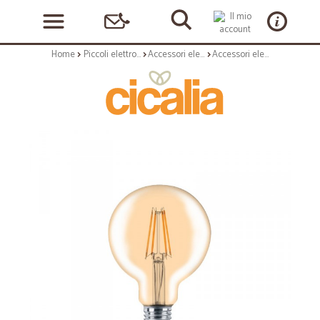
Home
Piccoli elettrodomestici
Accessori elettrici per elettrodomestici
Accessori elettrici: Lampadina globo g95 led vintage a filamento e27 - 7w - 2700k - 720 lm