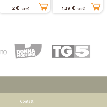
o...comunque ordinero' ancora.
2 €
1,29 €
2,19 €
1,49 €
21/07/2020
e lunedì avevo il tutto
27/05/2020
20/06/2019
 nei tempi previsti.
Contatti