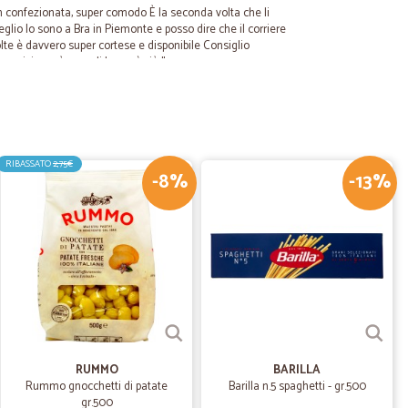
n confezionata, super comodo È la seconda volta che li
glio Io sono a Bra in Piemonte e posso dire che il corriere
te è davvero super cortese e disponibile Consiglio
vizio così e non li lascerò più !!
06/02/2022
RIBASSATO
2,75€
-8%
-13%
.
23/01/2022
i alimenti
nti. Prodotti freschi ottimi. Tempestività nelle consegne.
31/08/2020
RUMMO
BARILLA
Rummo gnocchetti di patate
Barilla n.5 spaghetti - gr.500
che ho ordinato erano sbricciolati, peccato...si vede che
gr.500