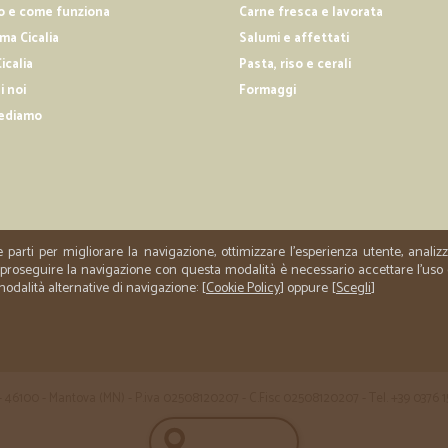
—
Roberta F.
o e come funziona
Carne fresca e lavorata
Perfetto
a Cicalia
Salumi e affettati
Buona tempistica e ottimi prodotti
icalia
Pasta, riso e cerali
i noi
Formaggi
ediamo
—
Giuliano C.
Ottimi prodotti e consegne 
Ottimi prodotti e consegne in time
e parti per migliorare la navigazione, ottimizzare l'esperienza utente, anali
er proseguire la navigazione con questa modalità è necessario accettare l'uso
 modalità alternative di navigazione: [
Cookie Policy
] oppure [
Scegli
]
 35 - 46100 - Mantova (MN) - P.iva 02508120207 - C.Fisc 02508120207 - Tel. +39 0376