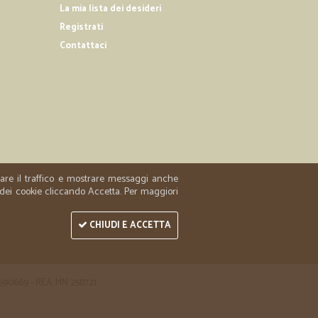
18/04/2019
La mia lista dei desideri
Registrati
Contattaci
17/12/2018
in time
zzare il traffico e mostrare messaggi anche
 dei cookie cliccando Accetta. Per maggiori
CHIUDI E ACCETTA
 1590669 - REA: MN 258721