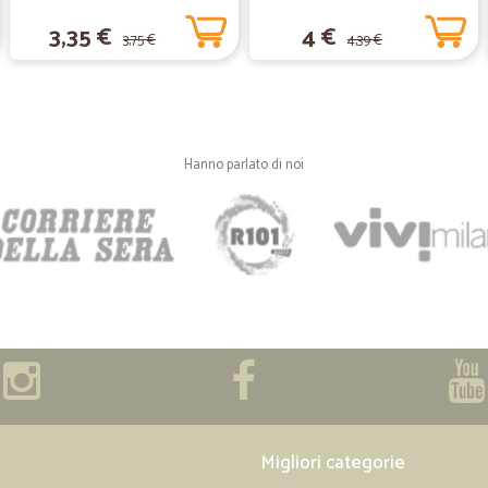
sono stati schiacciati nel trasport
3,35 €
4 €
3,75 €
4,39 €
—
Robert Z.
Ottimo
Ottimo, ho fatto l'ordine di sabato 
Hanno parlato di noi
—
Antonio D.
SERVIZIO PUNTUALE
SERVIZIO PUNTUALE
—
Bonetto A.
prodotto ben confezionato
prodotto ben confezionato, arrivato
Migliori categorie