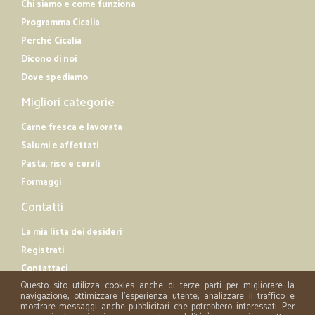
Chi siamo e come funziona
Programma Cicalia
Perché Cicalia
Dicono di noi
Dove spediamo
Migliori categorie
Carne fresca e lavorata
Salumi e affettati
Pasta, riso e cerali
Formaggi
Contatti
La mia lista dei desideri
Registrati
Contattaci
Questo sito utilizza cookies anche di terze parti per migliorare la
navigazione, ottimizzare l'esperienza utente, analizzare il traffico e
mostrare messaggi anche pubblicitari che potrebbero interessati. Per