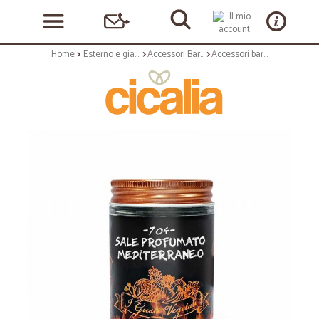
Home
Esterno e giardino
Accessori Barbecue
Accessori barbecue: Sale mediterraneo gr 70