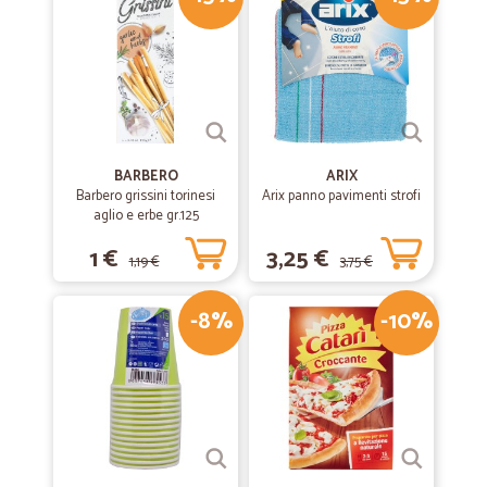
Semplice e veloce.
Semplice e veloce. ho ordinato in mattinata e 24 ore dopo erano a
casa mia, che dire....super! Lo consiglio vivamente.
—
Carla F.
04/07/2019
Ottima azienda
BARBERO
ARIX
Barbero grissini torinesi
Arix panno pavimenti strofi
Ottima azienda
aglio e erbe gr.125
1 €
3,25 €
1,19 €
3,75 €
—
Anna F.
17/06/2019
Servizio impeccabile,ordine effettuato…
-8%
-10%
Servizio impeccabile,ordine effettuato e pacco ricevuto il giorno dopo.
—
Annalisa L.
13/03/2019
Consigliato
Venditore preciso e veloce consiglio