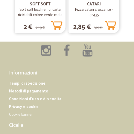
SOFT SOFT
CATARI
Soft soft bicchieri di carta
Pizza catari croccante -
riciclabili colore verde mela
—
Rita S.
gr.435
23/01/2019
cl.20 pz.15
Buongiorno per i prodotti nulla da dire…
2 €
2,85 €
2,19 €
3,19 €
Buongiorno per i prodotti nulla da dire anzi molto forniti....ma chi è alla
preparazione pacchi dovrebbe fare attenzione arrivano che sono tutto
rotti flaconi alla rovescia una cosa orrenda.
Informazioni
Tempi di spedizione
Metodi di pagamento
Condizioni d'uso e di vendita
Privacy e cookie
Cookie banner
Cicalia