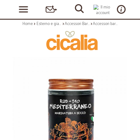
Home
Esterno e giardino
Accessori Barbecue
Accessori barbecue: Mediterraneo rub gr 45