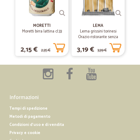
—
Paolo B.
05/05/2019
Molto bene e Veloce.
Molto bene e Veloce.
MORETTI
LEMA
Moretti birra lattina cl.33
Lema grissini torinesi
Orazio ristorante senza
—
Gianni V.
olio di palma x30 gr.450
25/04/2019
2,15 €
3,19 €
2,35 €
3,39 €
Sito scoperto recentrmente per caso
Sito scoperto recentrmente per caso Prezzi interessanti e consegna
velocissima Ho trovato articoli che qui il mio supermercato non ha
piu' Molto soddifatto e consiglio a tutti di provare a fare shopping
Informazioni
Tempi di spedizione
Metodi di pagamento
Condizioni d'uso e di vendita
Privacy e cookie