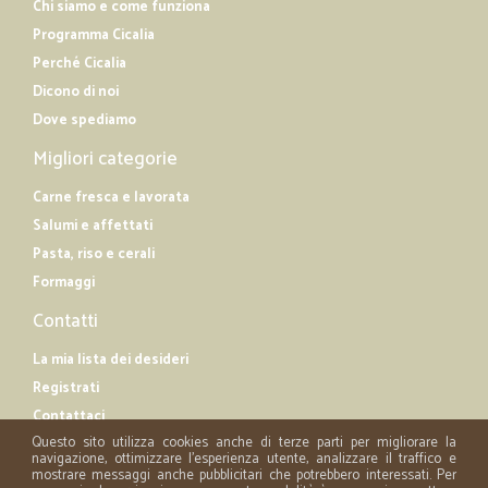
Chi siamo e come funziona
Programma Cicalia
Perché Cicalia
Dicono di noi
Dove spediamo
Migliori categorie
Carne fresca e lavorata
Salumi e affettati
Pasta, riso e cerali
Formaggi
Contatti
La mia lista dei desideri
Registrati
Contattaci
Questo sito utilizza cookies anche di terze parti per migliorare la
navigazione, ottimizzare l'esperienza utente, analizzare il traffico e
mostrare messaggi anche pubblicitari che potrebbero interessati. Per