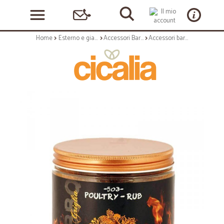
Home
Esterno e giardino
Accessori Barbecue
Accessori barbecue: Bbq poultry rub gr 70