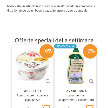
ho trovato un articolo non disponibile su altri venditori, compresa la
ditta fornitrice, ad un buon prezzo. Servizio preciso e puntuale
—
Livio E.
23/05/2022
Ottimo venditore tutto perfetto…
Offerte speciali della settimana
Ottimo venditore tutto perfetto consegna impeccabile
RIBASSATO
3,49€
-10%
-7%
—
Rayna V.
02/04/2022
Sono cliente da L
Sono cliente da L, anno scorso e in questo tempo avevo ordinato
tanti prodotti da CICALIA e sono stato sempre sodisfata! Propongo a
tutti questo supermercato!
AURICCHIO
LAVANDERINA
—
Valeria T.
Auricchio crema cacio e
Lavanderina
01/10/2020
pepe gr.150
lavapavimento concentrato
Tutto perfetto mi servirò ancora di…
fiorito bio lt.1