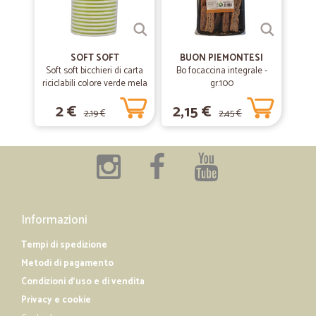
—
Giovanni P.
10/01/2019
Consegna veloce e prezzi o.k.
Consegna veloce e puntuale con camion frigo! Prezzi o.k.
SOFT SOFT
BUON PIEMONTESI
Soft soft bicchieri di carta
Bo focaccina integrale -
riciclabili colore verde mela
gr.100
cl.20 pz.15
—
Antonio mario E.
22/12/2018
2 €
2,15 €
2,19 €
2,45 €
ottimo il servizio
ottimo il servizio, ottima la qualità dei prodotti scelti, ottimo il tempo
(brevissimo) di consegnagrazie Antonio Mario Elia
Informazioni
Tempi di spedizione
Metodi di pagamento
Condizioni d'uso e di vendita
Privacy e cookie