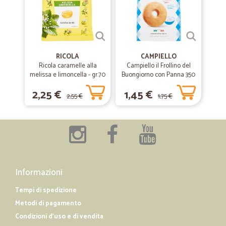
Eccezionali!! Consegna nei tempi previsti. Ho ordinato prodotti freschi
di cui verdura che è stata scelta con cura arrivata perfettamente
integra, formaggi e affettati confezionati con cura, nonchè yogurt con
lunga scadenza. Complimenti!!
RICOLA
CAMPIELLO
Ricola caramelle alla
Campiello il Frollino del
—
Gesuè S.
10/12/2019
melissa e limoncella - gr.70
Buongiorno con Panna 350
Buongiorno
g
2,25 €
1,45 €
Buongiorno, la consegna è stata veloce e i prodotti ( tra l'altro fragili
2,55 €
1,75 €
poiché erano bottiglie ) sono arrivate integre perché l'imballaggio è
stato ottimo. Quindi, tutto ok.
—
Andrea G.
10/10/2019
Tutto perfetto
Informazioni
Tutto perfetto. Puntuali e orofessionali
Tempi di spedizione
Metodi di pagamento
Condizioni d'uso e di vendita