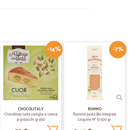
16/08/2022
elocissimi!
-14%
-7%
22/09/2020
09/07/2020
oso.
viamo in una piccola città italiana in campagna. Abbiamo
CHOCOLITALY
RUMMO
to questo servizio conveniente. Grazie, grazie!
Chocolitaly torta vaniglia e crema
Rummo pasta Bio Integrale
er veloce! È stata una transazione regolare,
ai pistacchi gr.450
Linguine N° 13 500 gr.
re il servizio! Grazie!