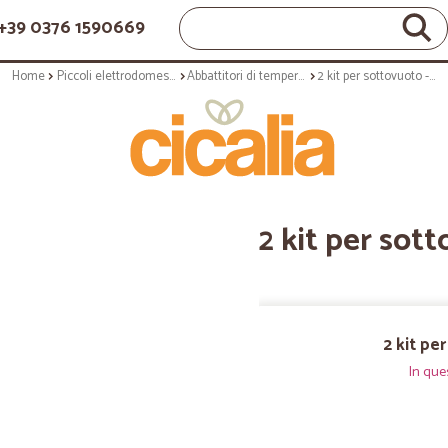
+39 0376 1590669
Home
Piccoli elettrodomestici
Abbattitori di temperatura e sottovuoto
2 kit per sottovuoto - fresh & safe
2 kit per sot
2 kit pe
In que