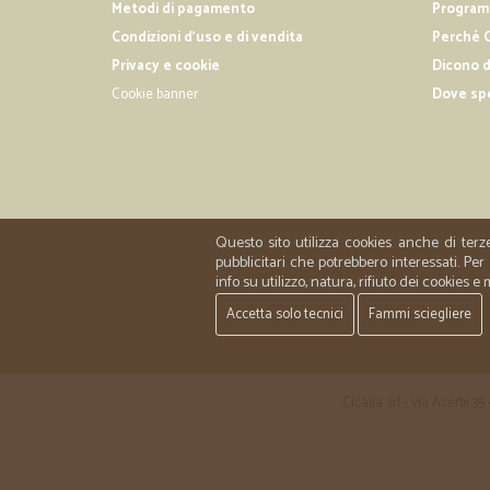
Metodi di pagamento
Programm
Condizioni d'uso e di vendita
Perché C
Privacy e cookie
Dicono d
Cookie banner
Dove sp
Questo sito utilizza cookies anche di terz
pubblicitari che potrebbero interessati. P
info su utilizzo, natura, rifiuto dei cookies e
Accetta solo tecnici
Fammi sciegliere
Cicalia srl - via Acerbi