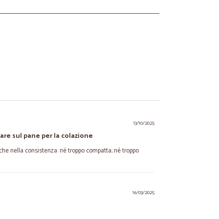
13/10/2025
are sul pane per la colazione
 che nella consistenza: né troppo compatta; né troppo
16/03/2025