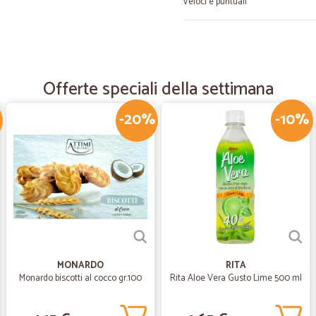
Veloci e puntuali
—
Davide Z.
Ottimo servizio
Offerte speciali della settimana
Funziona tutto molto bene e sono v
-20%
-10%
—
Paola C.
Tutto perfetto
Tutto perfetto
—
Susana M.
Wow! Che servizio meravigli
Wow! Che servizio meraviglioso. Vi
MONARDO
RITA
pensato che non avremmo mai trova
Monardo biscotti al cocco gr.100
Rita Aloe Vera Gusto Lime 500 ml
Consegna il giorno successivo, sup
continueremo sicuramente a utilizza