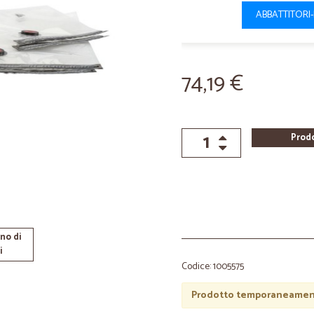
ABBATTITORI
74,19 €
Prod
no di
i
Codice: 1005575
Prodotto temporaneament