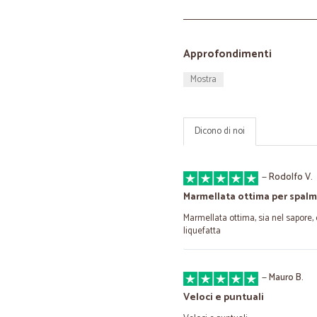
Approfondimenti
Mostra
Dicono di noi
—
Rodolfo V.
Marmellata ottima per spalm
Marmellata ottima, sia nel sapore,
liquefatta
—
Mauro B.
Veloci e puntuali