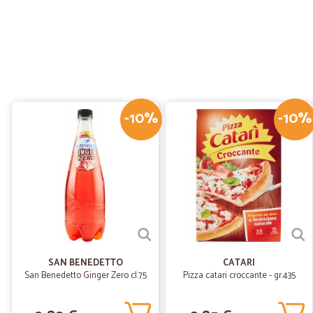
-10%
-10%
SAN BENEDETTO
CATARI
San Benedetto Ginger Zero cl.75
Pizza catari croccante - gr.435