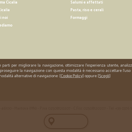
a Cicalia
Salumi e affettati
prodotti freschissimi siano 
icalia
Pasta, riso e cerali
prodotti freschissimi siano essi car
i noi
Formaggi
cereali, gamma vastissima, ottima
lo consiglio veramente IDEA SEM
ediamo
—
Trustpilot
Supermercato eccezionale
Supermercato eccezionale, mi sono
e parti per migliorare la navigazione, ottimizzare l'esperienza utente, anali
buonissimi,ho fatto 2 ordini ultim
er proseguire la navigazione con questa modalità è necessario accettare l'uso
tutto OK,lo consiglio a tutti, mi s
 modalità alternative di navigazione: [
Cookie Policy
] oppure [
Scegli
]
 35 - 46100 - Mantova (MN) - P.iva 02508120207 - C.Fisc 02508120207 - Tel. +39 0376