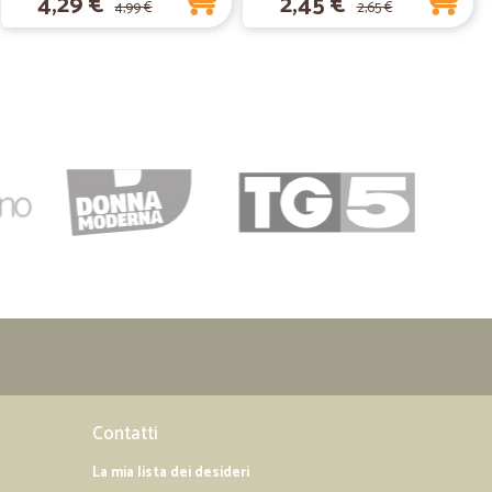
4,29 €
2,45 €
4,99 €
2,65 €
10/03/2020
o
22/01/2020
onibili e educate
 e educate
18/12/2019
di ritardo rispetto al previsto, comunque il differimento è
Contatti
La mia lista dei desideri
06/12/2019