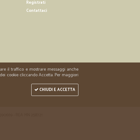
Registrati
essi…
Contattaci
ni,salumi,formaggi, frutta e ortofrutta come biscotti o
mente e abbondantemente ben imballata e ottimi prezzi!!
PLICEMENTE F
16/01/2018
 sempre trovato benissimo, prodotti freschi
zzare il traffico e mostrare messaggi anche
amente, sempre veloce la consegna, imballaggio perfetto,
 dei cookie cliccando Accetta. Per maggiori
tupisco come ci siano alcune recensioni negative
CHIUDI E ACCETTA
 1590669 - REA: MN 258721