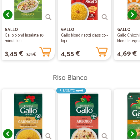
GALLO
GALLO
GALLO
Gallo blond Insalate 10
Gallo blond risotti classico -
Gallo Chicchi
minuti kg.1
kg.1
blond Integra
Minuti 1 kg
3,45 €
4,55 €
4,69 €
3,75 €
Riso Bianco
RIBASSATO
5,09€