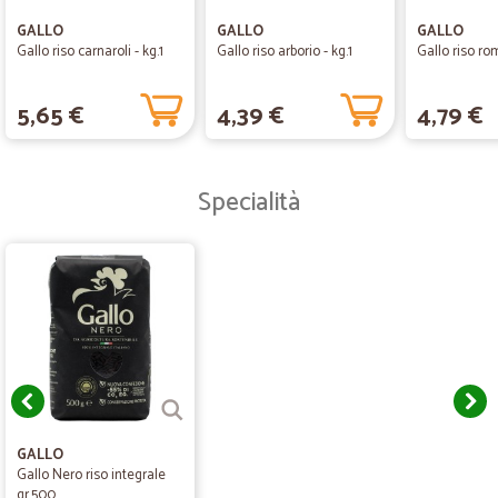
GALLO
GALLO
GALLO
Gallo riso carnaroli - kg.1
Gallo riso arborio - kg.1
Gallo riso rom
5,65 €
4,39 €
4,79 €
Specialità
GALLO
Gallo Nero riso integrale
gr.500