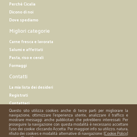
Perché Cicalia
Dicono di noi
Dove spediamo
Migliori categorie
Carne fresca e lavorata
Salumi e affettati
Pasta, riso e cerali
Formaggi
Contatti
La mia lista dei desideri
Registrati
Contattaci
Questo sito utilizza cookies anche di terze parti per migliorare la
navigazione, ottimizzare l'esperienza utente, analizzare il traffico e
mostrare messaggi anche pubblicitari che potrebbero interessati. Per
proseguire la navigazione con questa modalità è necessario accettare
l'uso dei cookie cliccando Accetta. Per maggiori info su utilizzo, natura,
rifiuto dei cookies e modalità alternative di navigazione: [
Cookie Policy
]