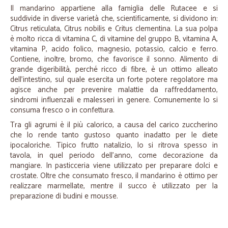
Il mandarino appartiene alla famiglia delle Rutacee e si
suddivide in diverse varietà che, scientificamente, si dividono in:
Citrus reticulata, Citrus nobilis e Critus clementina. La sua polpa
è molto ricca di vitamina C, di vitamine del gruppo B, vitamina A,
vitamina P, acido folico, magnesio, potassio, calcio e ferro.
Contiene, inoltre, bromo, che favorisce il sonno. Alimento di
grande digeribilità, perché ricco di fibre, è un ottimo alleato
dell’intestino, sul quale esercita un forte potere regolatore ma
agisce anche per prevenire malattie da raffreddamento,
sindromi influenzali e malesseri in genere. Comunemente lo si
consuma fresco o in confettura.
Tra gli agrumi è il più calorico, a causa del carico zuccherino
che lo rende tanto gustoso quanto inadatto per le diete
ipocaloriche. Tipico frutto natalizio, lo si ritrova spesso in
tavola, in quel periodo dell’anno, come decorazione da
mangiare. In pasticceria viene utilizzato per preparare dolci e
crostate. Oltre che consumato fresco, il mandarino è ottimo per
realizzare marmellate, mentre il succo è utilizzato per la
preparazione di budini e mousse.