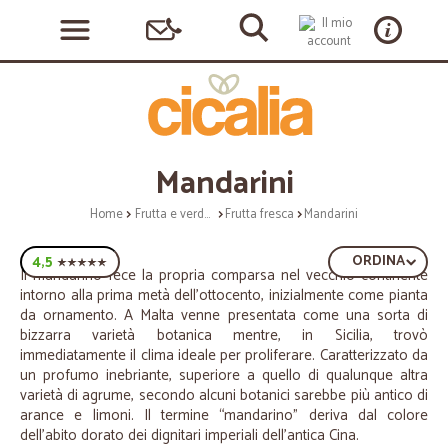
Mandarini
Home
Frutta e verdura
Frutta fresca
Mandarini
4,5
ORDINA
Il mandarino fece la propria comparsa nel vecchio continente
intorno alla prima metà dell’ottocento, inizialmente come pianta
da ornamento. A Malta venne presentata come una sorta di
bizzarra varietà botanica mentre, in Sicilia, trovò
immediatamente il clima ideale per proliferare. Caratterizzato da
un profumo inebriante, superiore a quello di qualunque altra
varietà di agrume, secondo alcuni botanici sarebbe più antico di
arance e limoni. Il termine “mandarino” deriva dal colore
dell'abito dorato dei dignitari imperiali dell'antica Cina.