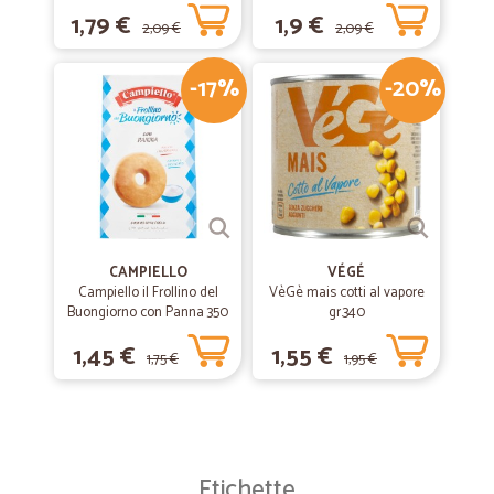
1,79 €
1,9 €
2,09 €
2,09 €
-17%
-20%
CAMPIELLO
VÉGÉ
Campiello il Frollino del
VèGè mais cotti al vapore
Buongiorno con Panna 350
gr.340
g
1,45 €
1,55 €
1,75 €
1,95 €
Etichette