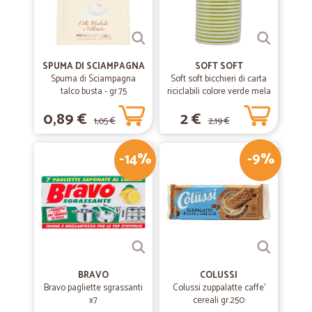
Puntualità e cibo fresco
Puntualità e cibo fresco
SPUMA DI SCIAMPAGNA
SOFT SOFT
Spuma di Sciampagna
Soft soft bicchieri di carta
talco busta - gr.75
riciclabili colore verde mela
cl.20 pz.15
0,89 €
2 €
1,05 €
2,19 €
-14%
-9%
BRAVO
COLUSSI
Bravo pagliette sgrassanti
Colussi zuppalatte caffe'
x7
cereali gr.250