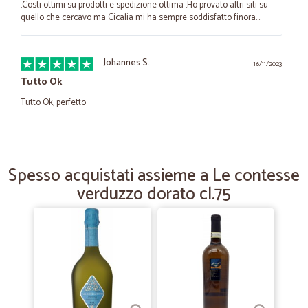
.Costi ottimi su prodotti e spedizione ottima .Ho provato altri siti su
quello che cercavo ma Cicalia mi ha sempre soddisfatto finora....
—
Johannes S.
16/11/2023
Tutto Ok
Tutto Ok, perfetto
—
Trustpilot
07/07/2023
Servizio eccellente!
Spesso acquistati assieme a Le contesse
verduzzo dorato cl.75
Non conoscevo il vostro sito, ma ne sono rimasto sorpreso
positivamente. Servizio eccellente, consegna delle ciliegie
impeccabile, qualità del prodotto eccellente e conservazione perfetta.
Grazie.
—
Patrizia M.
27/12/2022
BRAVI!