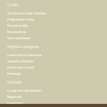
Cicalia
Chi siamo e come funziona
Programma Cicalia
Perché Cicalia
Dicono di noi
Dove spediamo
Migliori categorie
Carne fresca e lavorata
Salumi e affettati
Pasta, riso e cerali
Formaggi
Contatti
La mia lista dei desideri
Registrati
Contattaci